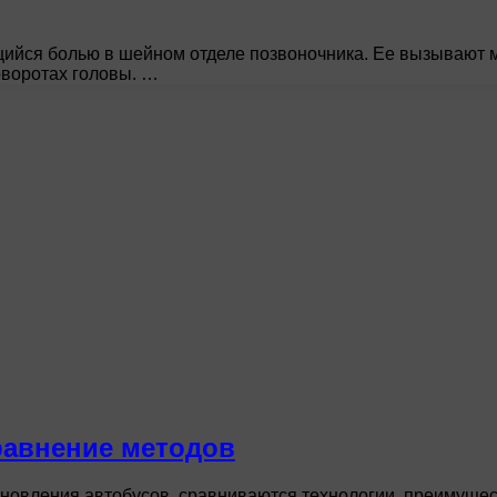
ийся болью в шейном отделе позвоночника. Ее вызывают 
оворотах головы. …
равнение методов
новления автобусов, сравниваются технологии, преимущест