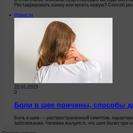
Реставрировать ванну или купить новую? Способ р
Новости
22.01.2023
0
Боли в шее причины, способы д
Боль в шее — распространенный симптом, характер
заболевания. Человек жалуется, что шея болит при 