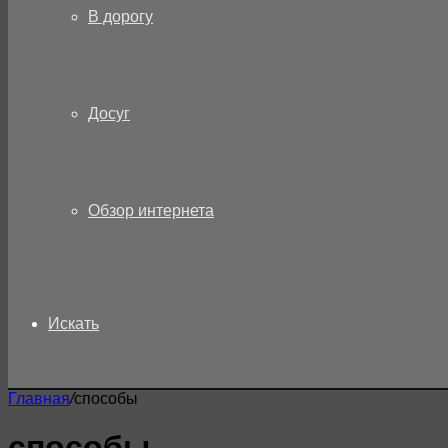
В дорогу
Досуг
Обзор интернета
Искать
Главная
/
способы
способы