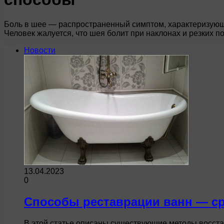
Боль в шее — распространенный симптом, характеризующ
Человек жалуется, что шея болит при наклонах и резких п
Новости
13.04.2023
0
Способы реставрации ванн — с
В этой статье описаны существующие методы восста