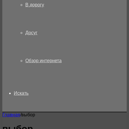
В дорогу
Досуг
Обзор интернета
Искать
Главная
/
выбор
выбор