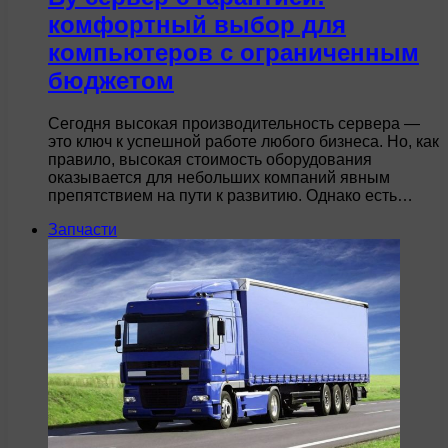
комфортный выбор для
компьютеров с ограниченным
бюджетом
Сегодня высокая производительность сервера —
это ключ к успешной работе любого бизнеса. Но, как
правило, высокая стоимость оборудования
оказывается для небольших компаний явным
препятствием на пути к развитию. Однако есть…
Запчасти