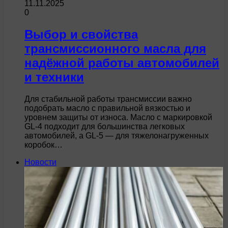
11.11.2025
0
Выбор и свойства
трансмиссионного масла для
надёжной работы автомобилей
и техники
Для стабильной работы трансмиссии важно
подобрать масло с правильной вязкостью и
уровнем защиты от износа. Масло с маркировкой
GL-4 подходит для большинства легковых
автомобилей, а GL-5 — для тяжелонагруженных
коробок…
Новости