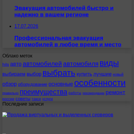
Эвакуация автомобилей быстро и
надежно в вашем регионе
17.07.2026
Профессиональная эвакуация
автомобилей в любое время и место
Облако меток
виды
автомобилей
автомобиля
авто
hits
выбрать
выбираем
выбор
купить
лучшие
новый
особенности
обзор
основные
оборудование
преимущества
ремонт
работы
правильно
рекомендации
советы
россии
такси
услуги
Последние записи