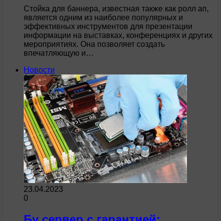
Стойка для баннера, известная также как ролл ап,
является одним из наиболее популярных и
эффективных инструментов для презентации
информации на выставках, конференциях и других
мероприятиях. Она позволяет создать
впечатляющую и…
Новости
23.04.2023
0
Бу сервер с гарантией: