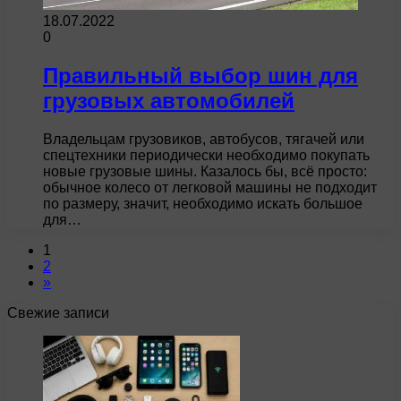
18.07.2022
0
Правильный выбор шин для
грузовых автомобилей
Владельцам грузовиков, автобусов, тягачей или
спецтехники периодически необходимо покупать
новые грузовые шины. Казалось бы, всё просто:
обычное колесо от легковой машины не подходит
по размеру, значит, необходимо искать большое
для…
1
2
»
Свежие записи