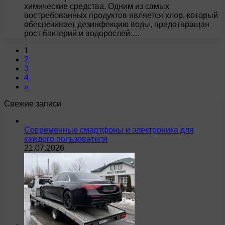
химические средства. Одним из самых
востребованных продуктов является хлор, который
обеспечивает дезинфекцию воды, предотвращая
рост бактерий и водорослей.…
1
2
3
4
»
Свежие записи
Современные смартфоны и электроника для
каждого пользователя
21.07.2026