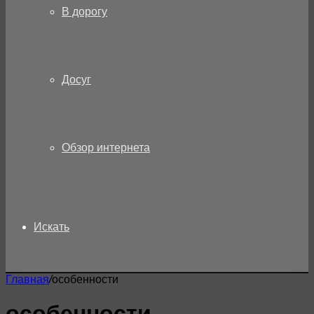
В дорогу
Досуг
Обзор интернета
Искать
Главная
/
особенности
особенности