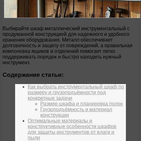
Выбирайте шкаф металлический инструментальный с
продуманной конструкцией для надежного и удобного
хранения оборудования. Металл обеспечивает
долговечность и защиту от повреждений, а правильная
компоновка ящиков и отделений помогает легко
поддерживать порядок и быстро находить нужный
инструмент.
Содержание статьи:
Как выбрать инструментальный шкаф по
размеру и грузоподъёмности под
конкретные задачи
Размер шкафа и планировка полок
Грузоподъёмность и материал
конструкции
Оптимальные материалы и
конструктивные особенности шкафов
для защиты инструментов от влаги и
пыли