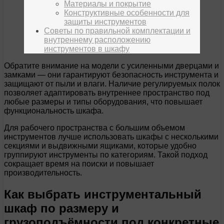
Материалы и покрытие
Конструктивные особенности для
защиты инструментов
Советы по правильной комплектации и
внутреннему расположению
инструментов в шкафу
Обратите внимание на модели с усиленными дверцами и
замками — они гарантируют безопасность инструмента и
защищают от пыли и влаги. Наличие регулируемых полок
позволяет адаптировать внутреннее пространство под
любые размеры и типы оборудования, что повышает
функциональность шкафа.
Для рабочего пространства с большим объемом
инструментов лучше использовать шкафы с несколькими
секциями и выдвижными ящиками, которые удобно
группируют инструменты по категориям. Такой подход
сокращает время на поиски и повышает
производительность.
Как выбрать инструментальный
шкаф по размеру и
грузоподъёмности под конкретные