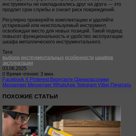
инструменты не накладывались друг на друга — это
продлит срок службы и снизит риск повреждений.
Регулярно проверяйте комплектацию и удаляйте
устаревший или неиспользуемый инструмент,
освобождая место для новых позиций. Такой подход
повысит функциональность и удобство эксплуатации
шкафа металлического инструментального.
Теги
выбора
инструментальных
особенности
шкафов
эксплуатации
03.06.2025
0
Время чтения: 3 мин.
Facebook
X
Pinterest
Вконтакте
Одноклассники
Messenger
Messenger
WhatsApp
Telegram
Viber
Печатать
ПОХОЖИЕ СТАТЬИ