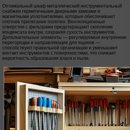
Оптимальный шкаф металлический инструментальный
снабжен герметичными дверными замками и
магнитными уплотнителями, которые обеспечивают
плотное прилегание полотен. Вентиляционные
отверстия с фильтрами предотвращают скопление
конденсата внутри, сохраняя сухость инструментов.
Дополнительные элементы — регулируемые внутренние
перегородки и направляющие для ящиков —
способствуют правильной организации и уменьшают
контакт инструментов с поверхностями, что снижает
вероятность образования влаги и пыли.