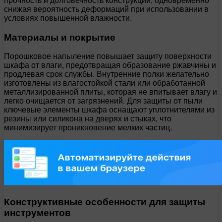
прочность и долговечность конструкции, одновременно
снижая вероятность деформаций при использовании в
условиях повышенной влажности.
Материалы и покрытие
Порошковое напыление повышает защиту поверхности
шкафа от влаги, предотвращая образование ржавчины и
продлевая срок службы. Внутренние полки желательно
изготовлены из влагостойкой стали или обработанной
металлизированной плиты, которая не впитывает влагу и
легко очищается от загрязнений. Для защиты от пыли
ключевые элементы шкафа оснащают уплотнителями из
резины или силикона на дверях и стыках, что
минимизирует проникновение мелких частиц.
Конструктивные особенности для защиты
инструментов