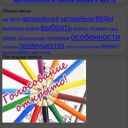
Облако меток
виды
автомобилей
автомобиля
авто
hits
выбрать
выбираем
выбор
купить
лучшие
новый
особенности
обзор
основные
оборудование
преимущества
ремонт
работы
правильно
рекомендации
советы
россии
такси
услуги
Последние записи