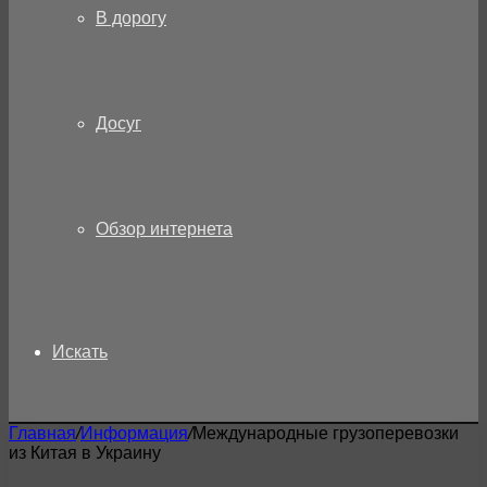
В дорогу
Досуг
Обзор интернета
Искать
Главная
/
Информация
/
Международные грузоперевозки
из Китая в Украину