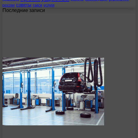
советы
россии
такси
услуги
Последние записи