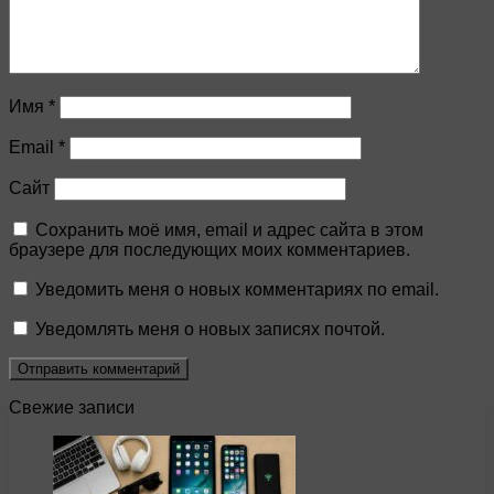
Имя
*
Email
*
Сайт
Сохранить моё имя, email и адрес сайта в этом
браузере для последующих моих комментариев.
Уведомить меня о новых комментариях по email.
Уведомлять меня о новых записях почтой.
Свежие записи