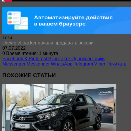
Теги
chevrolet
tracker
начали
продавать
россии
07.07.2022
0
Время чтения: 1 минута
Facebook
X
Pinterest
Вконтакте
Одноклассники
Messenger
Messenger
WhatsApp
Telegram
Viber
Печатать
ПОХОЖИЕ СТАТЬИ