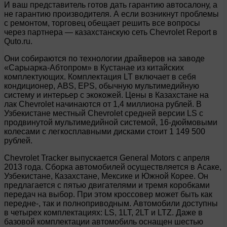
И ваш представитель готов дать гарантию автосалону, а
не гарантию производителя. А если возникнут проблемы
с ремонтом, торговец обещает решить все вопросы
через партнера — казахстанскую сеть Chevrolet Report в
Quto.ru.
Они собираются по технологии драйверов на заводе
«Сарыарка-Абтопром» в Кустанае из китайских
комплектующих. Комплектация LT включает в себя
кондиционер, ABS, EPS, обычную мультимедийную
систему и интерьер с экокожей. Цены в Казахстане на
лак Chevrolet начинаются от 1,4 миллиона рублей. В
Узбекистане местный Chevrolet средней версии LS с
продвинутой мультимедийной системой, 16-дюймовыми
колесами с легкосплавными дисками стоит 1 149 500
рублей.
Chevrolet Tracker выпускается General Motors с апреля
2013 года. Сборка автомобилей осуществляется в Асаке,
Узбекистане, Казахстане, Мексике и Южной Корее. Он
предлагается с пятью двигателями и тремя коробками
передач на выбор. При этом кроссовер может быть как
передне-, так и полноприводным. Автомобили доступны
в четырех комплектациях: LS, 1LT, 2LT и LTZ. Даже в
базовой комплектации автомобиль оснащен шестью