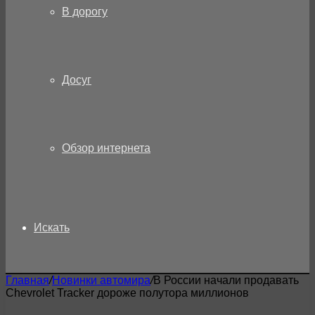
В дорогу
Досуг
Обзор интернета
Искать
Главная
/
Новинки автомира
/
В России начали продавать
Chevrolet Tracker дороже полутора миллионов