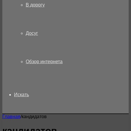
В дорогу
Досуг
Обзор интернета
Искать
Главная
/
кандидатов
кандидатов