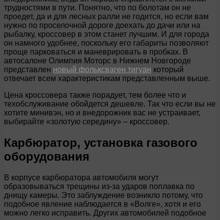
трудностями в пути. Понятно, что по болотам он не
проедет, да и для лесных ралли не годится, но если вам
нужно по проселочной дороге доехать до дачи или на
рыбалку, кроссовер в этом станет лучшим. И для города
он намного удобнее, поскольку его габариты позволяют
проще парковаться и маневрировать в пробках. В
автосалоне Олимпия Моторс в Нижнем Новгороде
представлен
новый фольксваген тигуан
который
отвечает всем характеристикам представленным выше.
Цена кроссовера также порадует, тем более что и
техобслуживание обойдется дешевле. Так что если вы не
хотите минивэн, но и внедорожник вас не устраивает,
выбирайте «золотую середину» – кроссовер.
Карбюратор, установка газового
оборудования
В корпусе карбюратора автомобиля могут
образовываться трещины из-за ударов поплавка по
днищу камеры. Это заблуждение возникло потому, что
подобное явление наблюдается в «Волге», хотя и его
можно легко исправить. Других автомобилей подобное