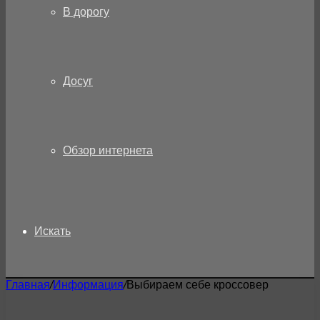
В дорогу
Досуг
Обзор интернета
Искать
Главная
/
Информация
/
Выбираем себе кроссовер