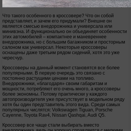
Что такого особенного в кроссовере? Что он собой
представляет, и зачем его придумали? Внешне он
является смесью внедорожника и универсала или
минивэна. И функционально он объединяет особенности
этих автомобилей – компактнее и маневреннее
внедорожника, но с большим багажником и просторным
салоном как универсал. Некоторые кроссоверы
оснащены даже третьим рядом сидений, хотя это уже
чересчур.
Кроссоверы на данный момент становятся все более
популярными. В первую очередь это связано с
постоянно растущими ценами на топливо.
Внедорожники, «благодаря» своим габаритам и
мощности, потребляют его очень много, а кроссоверы
более экономны. Потому практически у каждого
автопроизводителя уже присутствует в модельном ряду
хотя бы один представитель этого вида. Среди самых
популярных числятся: Volkswagen Tiguan, Porsche
Cayenne, Toyota Rav4, Nissan Qashqai, Audi Q5.
Кроссовер все чаще стали выбирать вместо
внедорожника, ведь он хорошо справляется с мелкими