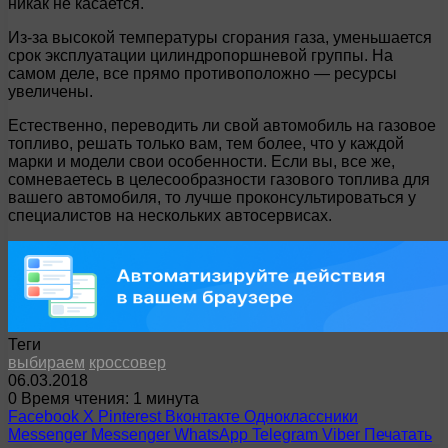
никак не касается.
Из-за высокой температуры сгорания газа, уменьшается
срок эксплуатации цилиндропоршневой группы. На
самом деле, все прямо противоположно — ресурсы
увеличены.
Естественно, переводить ли свой автомобиль на газовое
топливо, решать только вам, тем более, что у каждой
марки и модели свои особенности. Если вы, все же,
сомневаетесь в целесообразности газового топлива для
вашего автомобиля, то лучше проконсультироваться у
специалистов на нескольких автосервисах.
Теги
выбираем
кроссовер
06.03.2018
0
Время чтения: 1 минута
Facebook
X
Pinterest
Вконтакте
Одноклассники
Messenger
Messenger
WhatsApp
Telegram
Viber
Печатать