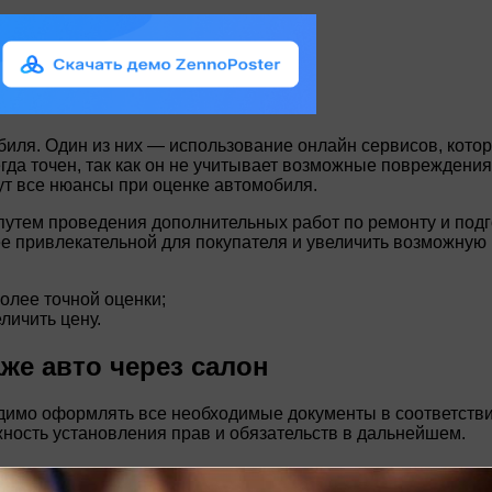
биля. Один из них — использование онлайн сервисов, кото
егда точен, так как он не учитывает возможные повреждени
т все нюансы при оценке автомобиля.
утем проведения дополнительных работ по ремонту и подгот
е привлекательной для покупателя и увеличить возможную
лее точной оценки;
личить цену.
е авто через салон
димо оформлять все необходимые документы в соответствии
жность установления прав и обязательств в дальнейшем.