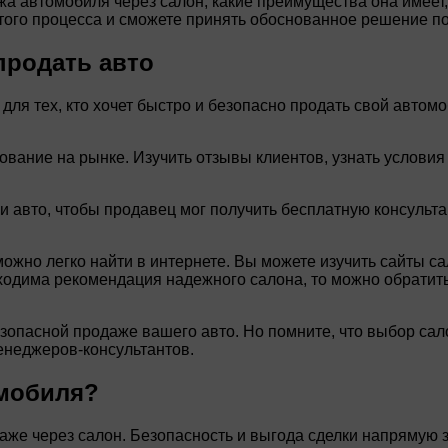
ажа автомобиля через салон, какие преимущества она имее
этого процесса и сможете принять обоснованное решение п
продать авто
ля тех, кто хочет быстро и безопасно продать свой автом
ование на рынке. Изучить отзывы клиентов, узнать условия
и авто, чтобы продавец мог получить бесплатную консульт
жно легко найти в интернете. Вы можете изучить сайты са
одима рекомендация надежного салона, то можно обратить
зопасной продаже вашего авто. Но помните, что выбор сал
енеджеров-консультантов.
омобиля?
аже через салон. Безопасность и выгода сделки напрямую 