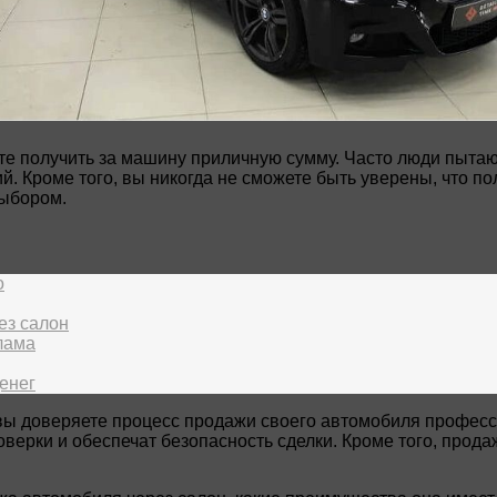
те получить за машину приличную сумму. Часто люди пытаю
й. Кроме того, вы никогда не сможете быть уверены, что п
выбором.
о
ез салон
лама
енег
й вы доверяете процесс продажи своего автомобиля профе
оверки и обеспечат безопасность сделки. Кроме того, прод