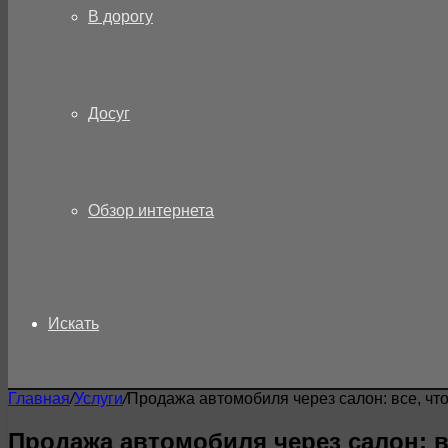
В дорогу
Досуг
Обзор интернета
Искать
Главная
/
Услуги
/
Продажа автомобиля через салон: все, что
Продажа автомобиля через салон: в