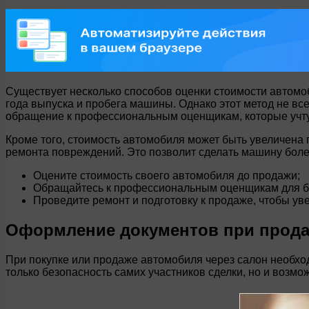
Существует несколько способов оценки стоимости автомо
года выпуска и пробега машины. Однако этот метод не вс
обращение к профессиональным оценщикам, которые учту
Кроме того, стоимость автомобиля может быть увеличена п
ремонта повреждений. Это позволит сделать машину боле
Оцените стоимость своего автомобиля до продажи;
Обращайтесь к профессиональным оценщикам для бо
Проведите ремонт и подготовку к продаже, чтобы уве
Оформление документов при продаж
При покупке или продаже автомобиля через салон необхо
только безопасность самих участников сделки, но и возмо