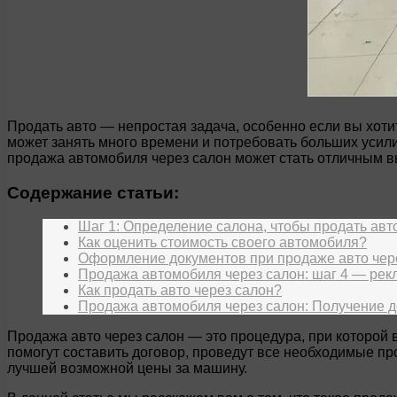
Продать авто — непростая задача, особенно если вы хоти
может занять много времени и потребовать больших усили
продажа автомобиля через салон может стать отличным 
Содержание статьи:
Шаг 1: Определение салона, чтобы продать авт
Как оценить стоимость своего автомобиля?
Оформление документов при продаже авто чер
Продажа автомобиля через салон: шаг 4 — рек
Как продать авто через салон?
Продажа автомобиля через салон: Получение д
Продажа авто через салон — это процедура, при которо
помогут составить договор, проведут все необходимые пр
лучшей возможной цены за машину.