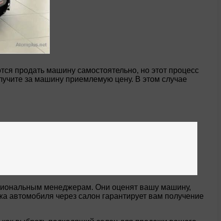
тся продать машину самостоятельно, но этот процесс
олучите за машину приемлемую цену. В этом случае
ссиональным менеджерам. Они оценят вашу машину,
ажа автомобиля через салон гарантирует вам получение