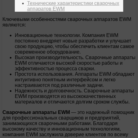
Технические характеристики сварочных
аппаратов EWM
Ключевыми особенностями сварочных аппаратов EWM
являются:
Инновационные технологии. Компания EWM
постоянно внедряет новые разработки и улучшает
свою продукцию, чтобы обеспечить клиентам самое
современное оборудование.
Высокая производительность. Сварочные аппараты
EWM отличаются высокой скоростью работы и
эффективностью процесса сварки.
Простота использования. Аппараты EWM обладают
интуитивно понятным интерфейсом и легко
настраиваются под различные задачи.
Надежность и долговечность. Сварочные аппараты
EWM производятся из высококачественных
материалов и отличаются долгим сроком службы.
Сварочные аппараты EWM
— это надежный помощник
для профессиональных сварщиков и предприятий,
занимающихся сварочными работами. Благодаря
высокому качеству и инновационным технологиям,
компания EWM заслужила доверие клиентов по всему