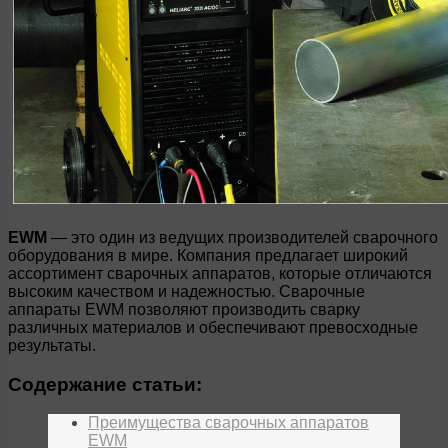
EWM
— это один из ведущих производителей сварочного
оборудования в мире. Компания предлагает широкий
ассортимент сварочных аппаратов, которые отличаются
высоким качеством и надежностью. Сварочные
аппараты EWM позволяют производить сварку
различных материалов и обеспечивают превосходные
результаты.
Содержание статьи:
Преимущества сварочных аппаратов
EWM