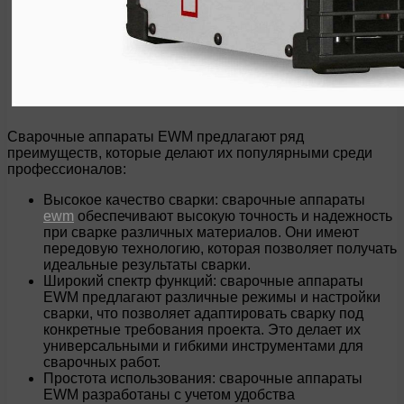
Сварочные аппараты EWM предлагают ряд
преимуществ, которые делают их популярными среди
профессионалов:
Высокое качество сварки: сварочные аппараты
ewm
обеспечивают высокую точность и надежность
при сварке различных материалов. Они имеют
передовую технологию, которая позволяет получать
идеальные результаты сварки.
Широкий спектр функций: сварочные аппараты
EWM предлагают различные режимы и настройки
сварки, что позволяет адаптировать сварку под
конкретные требования проекта. Это делает их
универсальными и гибкими инструментами для
сварочных работ.
Простота использования: сварочные аппараты
EWM разработаны с учетом удобства