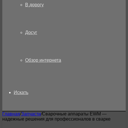
В дорогу
Досуг
Обзор интернета
Искать
Главная
/
Запчасти
/
Сварочные аппараты EWM —
надежные решения для профессионалов в сварке