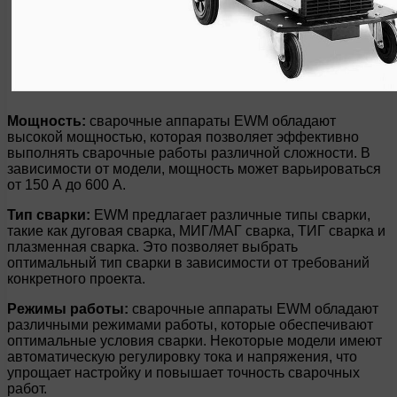
Мощность:
сварочные аппараты EWM обладают
высокой мощностью, которая позволяет эффективно
выполнять сварочные работы различной сложности. В
зависимости от модели, мощность может варьироваться
от 150 А до 600 А.
Тип сварки:
EWM предлагает различные типы сварки,
такие как дуговая сварка, МИГ/МАГ сварка, ТИГ сварка и
плазменная сварка. Это позволяет выбрать
оптимальный тип сварки в зависимости от требований
конкретного проекта.
Режимы работы:
сварочные аппараты EWM обладают
различными режимами работы, которые обеспечивают
оптимальные условия сварки. Некоторые модели имеют
автоматическую регулировку тока и напряжения, что
упрощает настройку и повышает точность сварочных
работ.