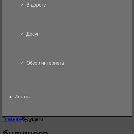
В дорогу
Досуг
Обзор интернета
Искать
Главная
/
будущего
будущего