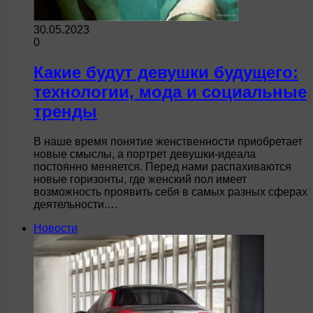
30.05.2023
0
Какие будут девушки будущего:
технологии, мода и социальные
тренды
В наше время понятие женственности приобретает
новые смыслы, а портрет девушки-идеала
постоянно меняется. Перед нами распахиваются
новые горизонты, где женский пол имеет
возможность проявить себя в самых разных сферах
деятельности.…
Новости