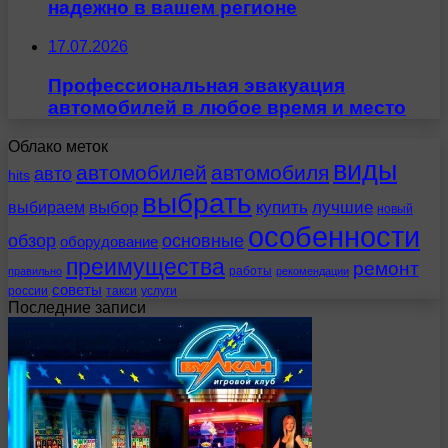
надежно в вашем регионе
17.07.2026
Профессиональная эвакуация
автомобилей в любое время и место
Облако меток
виды
автомобилей
автомобиля
авто
hits
выбрать
выбираем
выбор
купить
лучшие
новый
особенности
обзор
основные
оборудование
преимущества
ремонт
работы
правильно
рекомендации
советы
россии
такси
услуги
Последние записи