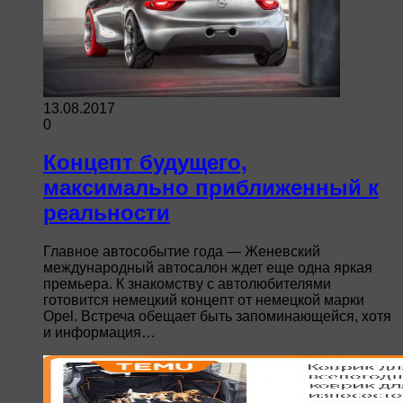
13.08.2017
0
Концепт будущего,
максимально приближенный к
реальности
Главное автособытие года — Женевский
международный автосалон ждет еще одна яркая
премьера. К знакомству с автолюбителями
готовится немецкий концепт от немецкой марки
Opel. Встреча обещает быть запоминающейся, хотя
и информация…