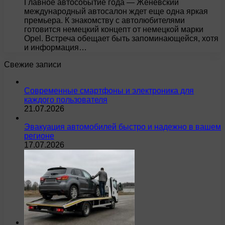
Главное автособытие года — Женевский
международный автосалон ждет еще одна яркая
премьера. К знакомству с автолюбителями
готовится немецкий концепт от немецкой марки
Opel. Встреча обещает быть запоминающейся, хотя
и информация…
Свежие записи
Современные смартфоны и электроника для
каждого пользователя
21.07.2026
Эвакуация автомобилей быстро и надежно в вашем
регионе
17.07.2026