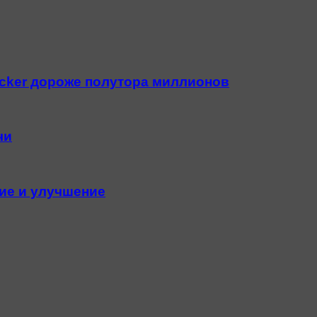
acker дороже полутора миллионов
чи
ие и улучшение