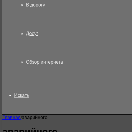
В дорогу
Досуг
Обзор интернета
Искать
Главная
/
аварийного
аварийного