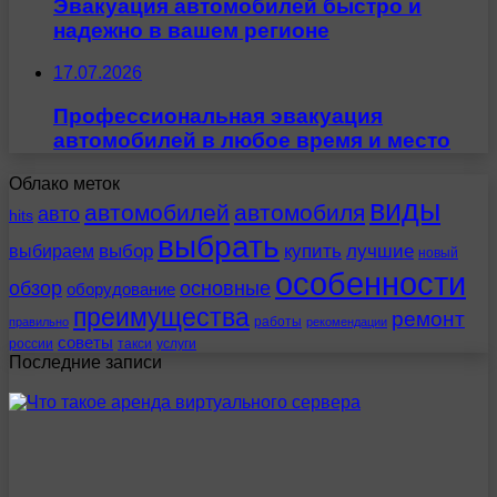
Эвакуация автомобилей быстро и
надежно в вашем регионе
17.07.2026
Профессиональная эвакуация
автомобилей в любое время и место
Облако меток
виды
автомобилей
автомобиля
авто
hits
выбрать
выбираем
выбор
купить
лучшие
новый
особенности
обзор
основные
оборудование
преимущества
ремонт
работы
правильно
рекомендации
советы
россии
такси
услуги
Последние записи