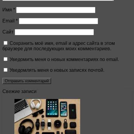
Имя
*
Email
*
Сайт
Сохранить моё имя, email и адрес сайта в этом
браузере для последующих моих комментариев.
Уведомить меня о новых комментариях по email.
Уведомлять меня о новых записях почтой.
Свежие записи