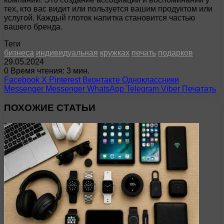
тех, кто вас видит или пользуется вашим продуктом или
услугой. Каждый глоток напитка становится частью
вашего бренда.
Теги
бизнеса
индивидуальная
кружках
печать
подарков
29.05.2024
0
Время чтения: 3 мин.
Facebook
X
Pinterest
Вконтакте
Одноклассники
Messenger
Messenger
WhatsApp
Telegram
Viber
Печатать
ПОХОЖИЕ СТАТЬИ