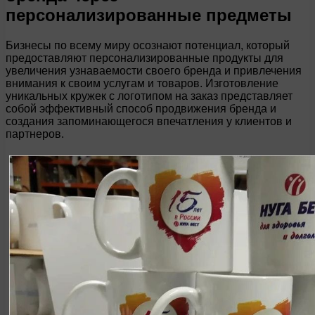
персонализированные предметы
Бизнесы по всему миру осознают потенциал, который
предоставляют персонализированные продукты для
увеличения узнаваемости своего бренда и привлечения
внимания к своим услугам и товаров. Изготовление
уникальных кружек с логотипом на заказ представляет
собой эффективный способ продвижения бренда и
создания запоминающегося впечатления у клиентов и
партнеров.