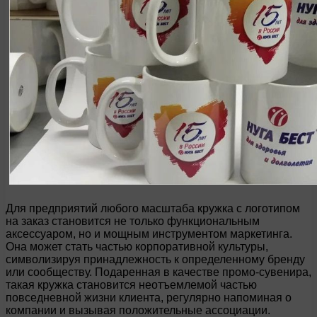
Для предприятий любого масштаба кружка с логотипом
на заказ становится не только функциональным
аксессуаром, но и мощным инструментом маркетинга.
Она может стать частью корпоративной культуры,
символизируя принадлежность к определенному бренду
или сообществу. Подаренная в качестве промо-сувенира,
такая кружка становится неотъемлемой частью
повседневной жизни клиента, регулярно напоминая о
компании и вызывая положительные ассоциации.