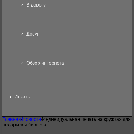
В дорогу
Досуг
Обзор интернета
Искать
Главная
/
Новости
/
Индивидуальная печать на кружках для
подарков и бизнеса