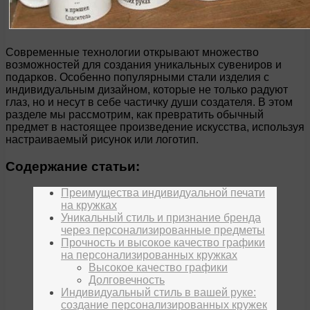
Современные технологии открывают множество
возможностей для создания уникальных сувениров и
подарков. Особенно популярными стали изделия с
индивидуальным дизайном, которые не только радуют
глаз, но и несут в себе частичку души создателя. В этом
разделе мы рассмотрим, как превратить обычный
предмет в настоящее произведение искусства, используя
настраиваемый рисунок или логотип.
Содержание статьи:
Преимущества индивидуальной печати
на кружках
Уникальный стиль и признание бренда
через персонализированные предметы
Прочность и высокое качество графики
на персонализированных кружках
Высокое качество графики
Долговечность
Индивидуальный стиль в вашей руке:
создание персонализированных кружек