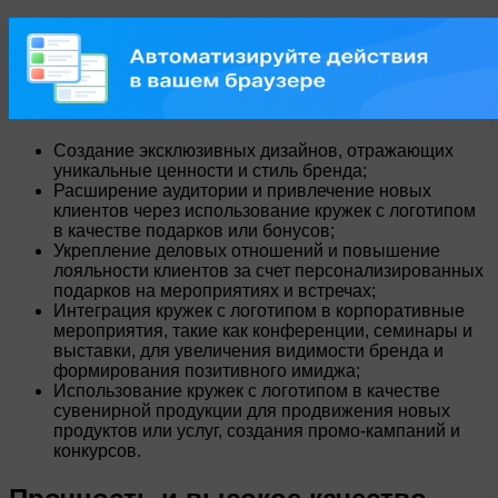
Создание эксклюзивных дизайнов, отражающих
уникальные ценности и стиль бренда;
Расширение аудитории и привлечение новых
клиентов через использование кружек с логотипом
в качестве подарков или бонусов;
Укрепление деловых отношений и повышение
лояльности клиентов за счет персонализированных
подарков на мероприятиях и встречах;
Интеграция кружек с логотипом в корпоративные
мероприятия, такие как конференции, семинары и
выставки, для увеличения видимости бренда и
формирования позитивного имиджа;
Использование кружек с логотипом в качестве
сувенирной продукции для продвижения новых
продуктов или услуг, создания промо-кампаний и
конкурсов.