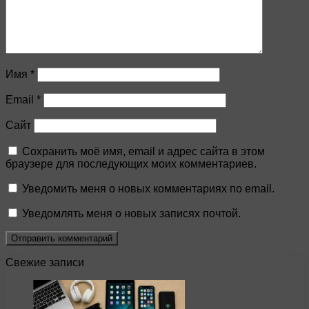
Имя
*
Email
*
Сайт
Сохранить моё имя, email и адрес сайта в этом
браузере для последующих моих комментариев.
Уведомить меня о новых комментариях по email.
Уведомлять меня о новых записях почтой.
Свежие записи