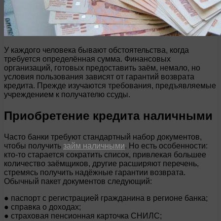
У каждого человека бывают обстоятельства, когда
требуется определённая сумма. Финансовых
организаций, готовых предоставить заём, немало, но
условия пользования зависят от гарантий возврата
кредита. Прежде изучаются требования, предъявляемые
учреждением к получателю ссуды.
Приобретение кредита наличными
Часто банки требуют стандартный набор документов,
чтобы получить
займ наличными
. Но есть особенности:
кто-то старается сократить список, привлекая большее
количество заёмщиков, другие расширяют перечень,
стремясь получить надёжные гарантии возврата.
Обычный пакет документов следующий:
● паспорт с регистрацией гражданина в регионе банка;
● справка о доходах;
● страховая пенсионная карточка СНИЛС;