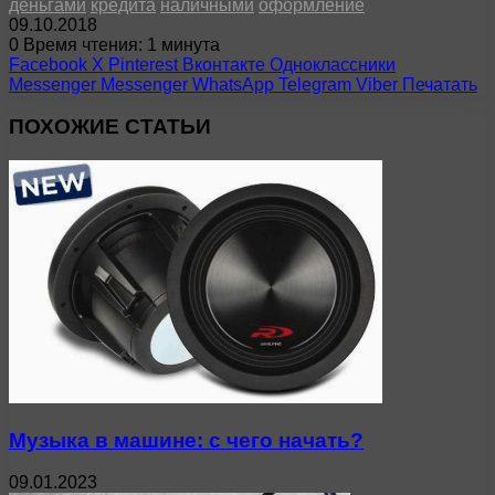
деньгами
кредита
наличными
оформление
09.10.2018
0
Время чтения: 1 минута
Facebook
X
Pinterest
Вконтакте
Одноклассники
Messenger
Messenger
WhatsApp
Telegram
Viber
Печатать
ПОХОЖИЕ СТАТЬИ
Музыка в машине: с чего начать?
09.01.2023