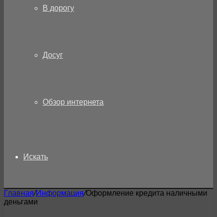
В дорогу
Досуг
Обзор интернета
Искать
Главная
/
Информация
/
Оформление кредита наличными
деньгами