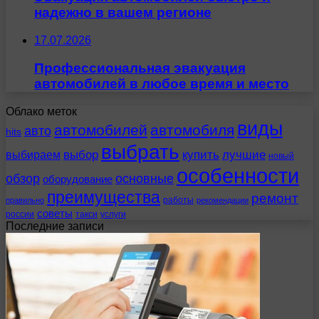
надежно в вашем регионе
17.07.2026
Профессиональная эвакуация
автомобилей в любое время и место
Облако меток
виды
автомобилей
автомобиля
авто
hits
выбрать
выбираем
выбор
купить
лучшие
новый
особенности
обзор
основные
оборудование
преимущества
ремонт
работы
правильно
рекомендации
советы
россии
такси
услуги
Последние записи