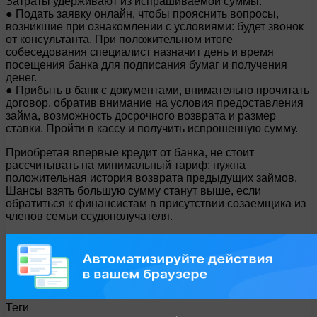
Затраты удерживают из испрашиваемой суммы.
● Подать заявку онлайн, чтобы прояснить вопросы,
возникшие при ознакомлении с условиями: будет звонок
от консультанта. При положительном итоге
собеседования специалист назначит день и время
посещения банка для подписания бумаг и получения
денег.
● Прибыть в банк с документами, внимательно прочитать
договор, обратив внимание на условия предоставления
займа, возможность досрочного возврата и размер
ставки. Пройти в кассу и получить испрошенную сумму.
Приобретая впервые кредит от банка, не стоит
рассчитывать на минимальный тариф: нужна
положительная история возврата предыдущих займов.
Шансы взять большую сумму станут выше, если
обратиться к финансистам в присутствии созаемщика из
членов семьи ссудополучателя.
Теги