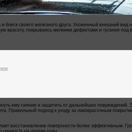
 блеск своего железного друга. Ухоженный внешний вид не т
ую красоту, покрываясь мелкими дефектами и тускнея под
тием
нуть ему сияние и защитить от дальнейших повреждений. Э
та. Правильный подход к уходу за лакокрасочным покрытие
лает восстановление поверхности более эффективным. Гра
о ценность на долгие годы.