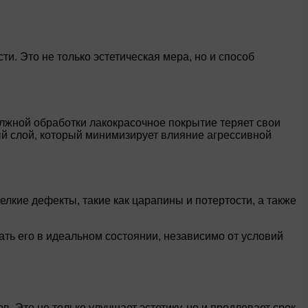
и. Это не только эстетическая мера, но и способ
олжной обработки лакокрасочное покрытие теряет свои
ый слой, который минимизирует влияние агрессивной
кие дефекты, такие как царапины и потертости, а также
ать его в идеальном состоянии, независимо от условий
 Это не только улучшает эстетику, но и продлевает срок