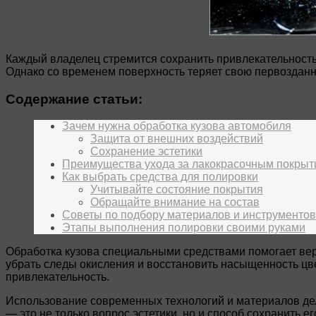
Каждый владелец стремится сохранить привлекательность и
Однако со временем поверхность теряет свою первозданн
Содержание статьи:
Зачем нужна обработка кузова автомобиля
Защита от внешних воздействий
Сохранение эстетики
Преимущества ухода за лакокрасочным покры
Как выбрать средства для полировки
Учитывайте состояние покрытия
Обращайте внимание на состав
Советы по подбору материалов и инструментов
Этапы выполнения полировки своими руками
Обработка кузова специальными средствами помогает вер
убрать следы окисления и восстановить насыщенность цве
привлекательность.
Использование современных технологий и материалов де
— это не только вопрос эстетики, но и способ сохранить ег