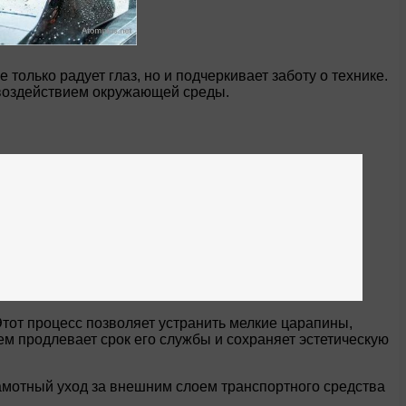
олько радует глаз, но и подчеркивает заботу о технике.
 воздействием окружающей среды.
тот процесс позволяет устранить мелкие царапины,
м продлевает срок его службы и сохраняет эстетическую
мотный уход за внешним слоем транспортного средства