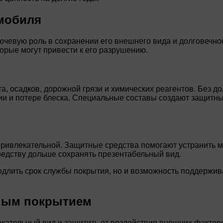
омобиля
чевую роль в сохранении его внешнего вида и долговечност
орые могут привести к его разрушению.
, осадков, дорожной грязи и химических реагентов. Без д
зии и потере блеска. Специальные составы создают защитн
ивлекательной. Защитные средства помогают устранить мел
редству дольше сохранять презентабельный вид.
одлить срок службы покрытия, но и возможность поддержив
чным покрытием
ательный вид и защитить от воздействия внешних факторов.