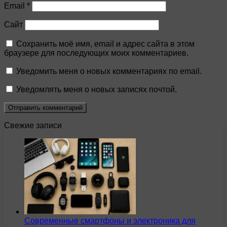
Email
*
Сайт
Сохранить моё имя, email и адрес сайта в этом
браузере для последующих моих комментариев.
Уведомить меня о новых комментариях по email.
Уведомлять меня о новых записях почтой.
Свежие записи
Современные смартфоны и электроника для