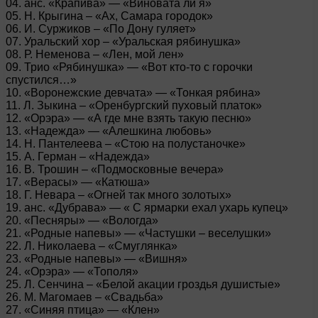
04. анс. «Крапива» — «Виновата ли я»
05. Н. Крыгина – «Ах, Самара городок»
06. И. Суржиков – «По Дону гуляет»
07. Уральский хор – «Уральская рябинушка»
08. Р. Неменова – «Лен, мой лен»
09. Трио «Рябинушка» — «Вот кто-то с горочки
спустился…»
10. «Воронежские девчата» — «Тонкая рябина»
11. Л. Зыкина – «Оренбургский пуховый платок»
12. «Орэра» — «А где мне взять такую песню»
13. «Надежда» — «Алешкина любовь»
14. Н. Пантелеева – «Стою на полустаночке»
15. А. Герман – «Надежда»
16. В. Трошин – «Подмосковные вечера»
17. «Верасы» — «Катюша»
18. Г. Невара – «Огней так много золотых»
19. анс. «Дубрава» — « С ярмарки ехал ухарь купец»
20. «Песняры» — «Вологда»
21. «Родные напевы» — «Частушки – веселушки»
22. Л. Николаева – «Смуглянка»
23. «Родные напевы» — «Вишня»
24. «Орэра» — «Тополя»
25. Л. Сенчина – «Белой акации гроздья душистые»
26. М. Магомаев – «Свадьба»
27. «Синяя птица» — «Клен»