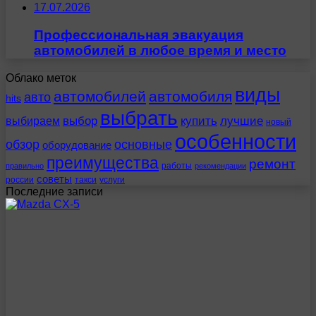
17.07.2026
Профессиональная эвакуация
автомобилей в любое время и место
Облако меток
виды
автомобилей
автомобиля
авто
hits
выбрать
выбираем
выбор
купить
лучшие
новый
особенности
обзор
основные
оборудование
преимущества
ремонт
работы
правильно
рекомендации
советы
россии
такси
услуги
Последние записи