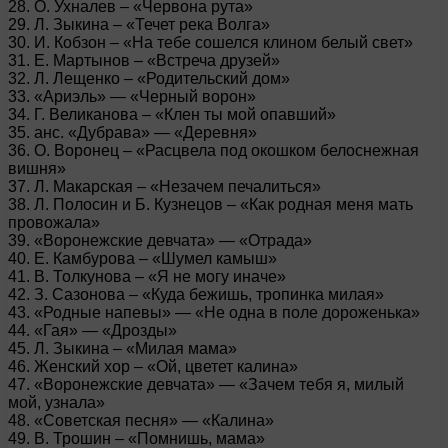
28. О. Ухналев – «Червона рута»
29. Л. Зыкина – «Течет река Волга»
30. И. Кобзон – «На тебе сошелся клином белый свет»
31. Е. Мартынов – «Встреча друзей»
32. Л. Лещенко – «Родительский дом»
33. «Ариэль» — «Черный ворон»
34. Г. Великанова – «Клен ты мой опавший»
35. анс. «Дубрава» — «Деревня»
36. О. Воронец – «Расцвела под окошком белоснежная
вишня»
37. Л. Макарская – «Незачем печалиться»
38. Л. Полосин и Б. Кузнецов – «Как родная меня мать
провожала»
39. «Воронежские девчата» — «Отрада»
40. Е. Камбурова – «Шумел камыш»
41. В. Толкунова – «Я не могу иначе»
42. З. Сазонова – «Куда бежишь, тропинка милая»
43. «Родные напевы» — «Не одна в поле дороженька»
44. «Гая» — «Дрозды»
45. Л. Зыкина – «Милая мама»
46. Женский хор – «Ой, цветет калина»
47. «Воронежские девчата» — «Зачем тебя я, милый
мой, узнала»
48. «Советская песня» — «Калина»
49. В. Трошин – «Помнишь, мама»