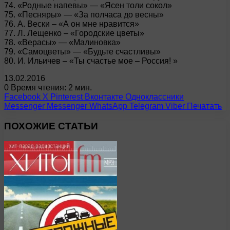
74. «Родные напевы» — «Ясен толи сокол»
75. «Песняры» — «За полчаса до весны»
76. А. Вески – «А он мне нравится»
77. Л. Лещенко – «Городские цветы»
78. «Верасы» — «Малиновка»
79. «Самоцветы» — «Будьте счастливы»
80. И. Ильичев – «Ты счастье мое – Россия! »
13.02.2016
0
Время чтения: 2 мин.
Facebook
X
Pinterest
Вконтакте
Одноклассники
Messenger
Messenger
WhatsApp
Telegram
Viber
Печатать
ПОХОЖИЕ СТАТЬИ