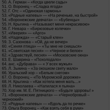
50. А. Герман – «Когда цвели сады»
51. О. Воронец – «Сладка ягода»
52. Г. Отс – «Одинокая гармонь»
53. «Родные напевы» — «На реченьке, на быстрой»
54. «Воронежские девчата» — «Бубенцы»
55. Н. Крыгина – «Называют меня некрасивою»
56. Г. Невара – «Бирюзовые колечки»
57. «Иверия» — «Арго»
58. «Надежда» — «Старый клен»
59. З. Сазонова – «Ой, да не вечер»
60. «Синяя птица» — «Ты мне не снишься»
61. «Советская песня» — «Черное и белое»
62. «Здравствуй, песня» — «Московские окна»
63. Е. Шаврина – «Похолодало»
64. анс. «Дубрава» — « У всех мужья»
65. Л. Зыкина – «За окошком свету мало»
66. Уральский хор – «Белым снегом»
67. О. Воронец – «По Муромской дорожке»
68. Н. Крыгина – «Как хотела меня мать…»
69. Л. Николаева – «Напилася я пьяна»
70. Хор им. М. Е. Пятницкого – «Будьте здоровы! »
71. «Воронежские девчата» — «Чернобровый –
черноокий»
72. «Родные напевы» — «Вдоль да по речке»
73. Ольга Воронец – «Как взять себя в руки»