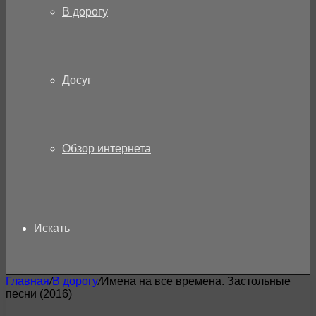
В дорогу
Досуг
Обзор интернета
Искать
Главная
/
В дорогу
/
Имена на все времена. Застольные
песни (2016)