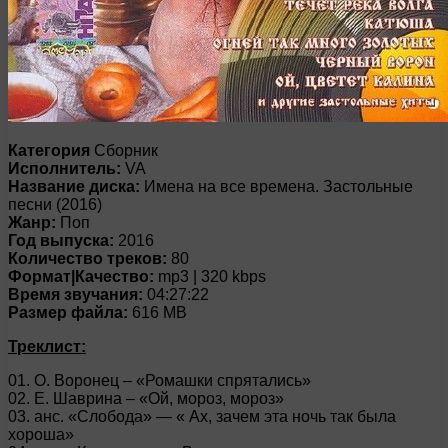
Категория
Сборник
Исполнитель:
VA
Название диска:
Имена на все времена. Застольные
песни (2016)
Жанр:
Поп
Год выпуска:
2016
Количество треков:
80
Формат|Качество:
mp3 | 320 kbps
Время звучания:
04:27:22
Размер файла:
616 MB
Треклист:
01. О. Воронец – «Ромашки спрятались»
02. Е. Шаврина – «Ой, мороз, мороз»
03. анс. «Слобода» — « Ах, зачем эта ночь так была
хороша»