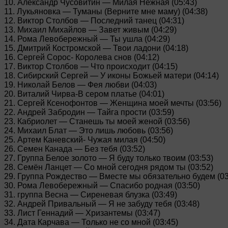
10. Александр Чусовитин — Милая Нежная (05:43)
11. Лукьяновка — Туманы (Верните мне маму) (04:38)
12. Виктор Столбов — Последний танец (04:31)
13. Михаил Михайлов — Завет живым (04:29)
14. Рома Левобережный — Ты ушла (04:29)
15. Дмитрий Костромской — Твои ладони (04:18)
16. Сергей Сорос- Королева снов (04:12)
17. Виктор Столбов — Что происходит (04:15)
18. Сибирский Сергей — У иконы Божьей матери (04:14)
19. Николай Белов — Фея любви (04:03)
20. Виталий Чирва-В сером платье (04:01)
21. Сергей Ксенофонтов — Женщина моей мечты (03:56)
22. Андрей Забродин — Тайга прости (03:59)
23. Кабриолет — Станешь ты моей женой (03:56)
24. Михаил Блат — Это лишь любовь (03:56)
25. Артем Каневский- Чужая милая (04:50)
26. Семен Канада — Без тебя (03:52)
27. Группа Белое золото — Я буду только твоим (03:53)
28. Семён Ланцет — Со мной сегодня рядом ты (03:52)
29. Группа Рождество — Вместе мы обязательно будем (03
30. Рома Левобережный — Спасибо родная (03:50)
31. группа Весна — Сиреневая блузка (03:49)
32. Андрей Привальный — Я не забуду тебя (03:48)
33. Лист Геннадий — Хризантемы (03:47)
34. Дата Карчава — Только не со мной (03:45)