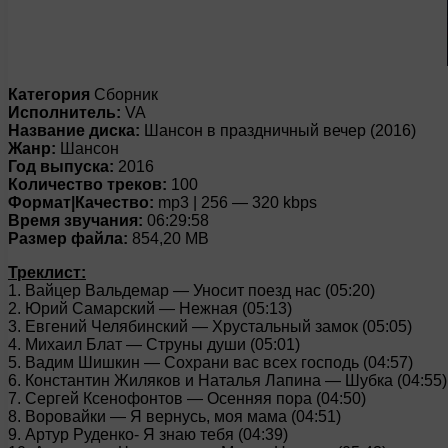
Категория
Сборник
Исполнитель:
VA
Название диска:
Шансон в праздничный вечер (2016)
Жанр:
Шансон
Год выпуска:
2016
Количество треков:
100
Формат|Качество:
mp3 | 256 — 320 kbps
Время звучания:
06:29:58
Размер файла:
854,20 MB
Треклист:
1. Вайцер Вальдемар — Уносит поезд нас (05:20)
2. Юрий Самарский — Нежная (05:13)
3. Евгений Челябинский — Хрустальный замок (05:05)
4. Михаил Блат — Струны души (05:01)
5. Вадим Шишкин — Сохрани вас всех господь (04:57)
6. Константин Жиляков и Наталья Лапина — Шубка (04:55)
7. Сергей Ксенофонтов — Осенняя пора (04:50)
8. Воровайки — Я вернусь, моя мама (04:51)
9. Артур Руденко- Я знаю тебя (04:39)