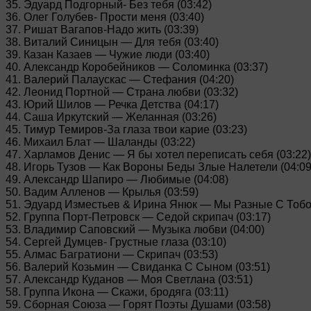
35. Эдуард Подгорный- Без тебя (03:42)
36. Олег Голубев- Прости меня (03:40)
37. Ришат Вагапов-Надо жить (03:39)
38. Виталий Синицын — Для тебя (03:40)
39. Казан Казаев — Чужие люди (03:40)
40. Александр Коробейников — Соломинка (03:37)
41. Валерий Палаускас — Стефания (04:20)
42. Леонид Портной — Страна любви (03:32)
43. Юрий Шилов — Речка Детства (04:17)
44. Саша Иркутский — Желанная (03:26)
45. Тимур Темиров-За глаза твои карие (03:23)
46. Михаил Блат — Шаланды (03:22)
47. Харламов Денис — Я бы хотел переписать себя (03:22)
48. Игорь Тузов — Как Вороны Беды Злые Налетели (04:09
49. Александр Шапиро — Любимые (04:08)
50. Вадим Алленов — Крылья (03:59)
51. Эдуард Изместьев & Ирина Янюк — Мы Разные С Тобой
52. Группа Порт-Петровск — Седой скрипач (03:17)
53. Владимир Саповский — Музыка любви (04:00)
54. Сергей Думцев- Грустные глаза (03:10)
55. Алмас Багратиони — Скрипач (03:53)
56. Валерий Козьмин — Свиданка С Сыном (03:51)
57. Александр Куданов — Моя Светлана (03:51)
58. Группа Икона — Скажи, бродяга (03:11)
59. Сборная Союза — Горят Поэты Душами (03:58)