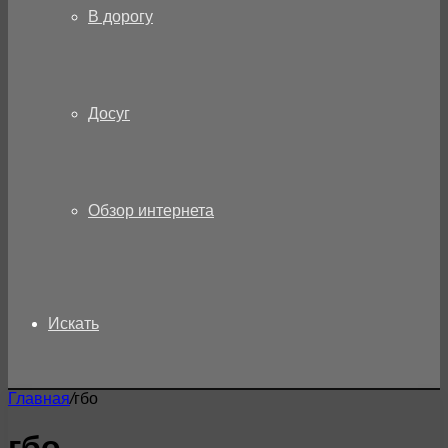
В дорогу
Досуг
Обзор интернета
Искать
Главная
/
гбо
гбо