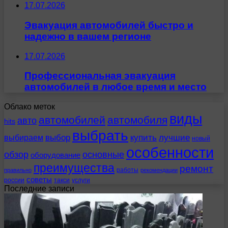
17.07.2026
Эвакуация автомобилей быстро и
надежно в вашем регионе
17.07.2026
Профессиональная эвакуация
автомобилей в любое время и место
Облако меток
виды
автомобилей
автомобиля
авто
hits
выбрать
выбираем
выбор
купить
лучшие
новый
особенности
обзор
основные
оборудование
преимущества
ремонт
работы
правильно
рекомендации
советы
россии
такси
услуги
Последние записи