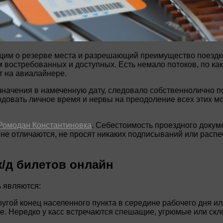
щим о резерве места и разрешающий преимущество поездки
 востребованных и доступных. Есть немало потоков, по к
т на авиалайнере.
азначения в намеченную дату, следовало собственнолично п
одовать личное время и нервы на преодоление всех этих м
Ромодан Константиновка
. Себестоимость проездного докум
не отличаются, не просят никаких подписываний или распе
/д билетов онлайн
 являются:
угой конец населенного пункта в середине рабочего дня ил
ме. Нередко у касс встречаются спешащие, угрюмые или скл