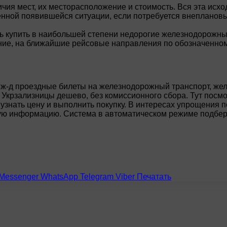
ичия мест, их месторасположение и стоимость. Вся эта ис
енной появившейся ситуации, если потребуется внепланов
сть купить в наибольшей степени недорогие железнодорожн
ние, на ближайшие рейсовые направления по обозначенном
ить ж-д проездные билеты на железнодорожный транспорт, ж
 Укрзализницы дешево, без комиссионного сбора. Тут посм
узнать цену и выполнить покупку. В интересах упрощения 
ую информацию. Система в автоматическом режиме подбере
Messenger
WhatsApp
Telegram
Viber
Печатать