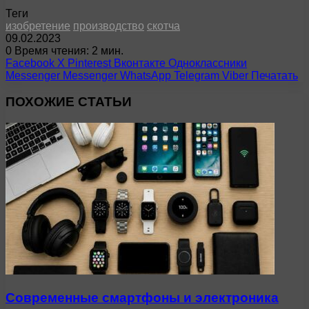
Теги
изобретение
производство
скотча
09.02.2023
0
Время чтения: 2 мин.
Facebook
X
Pinterest
Вконтакте
Одноклассники
Messenger
Messenger
WhatsApp
Telegram
Viber
Печатать
ПОХОЖИЕ СТАТЬИ
Современные смартфоны и электроника