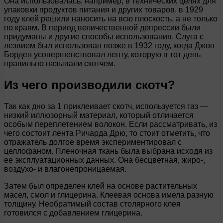
Она использовалась, например, в технических целях для
упаковки продуктов питания и других товаров. в 1929
году клей решили наносить на всю плоскость, а не только
по краям. В период величественной депрессии были
придуманы и другие способы использования. Слуга с
лезвием был использован позже в 1932 году, когда Джон
Борден усовершенствовал ленту, которую в тот день
правильно называли скотчем.
Из чего производили скотч?
Так как дно за 1 приклеивает скотч, используется газ —
низкий иллюзорный материал, который отличается
особым переплетением волокон. Если рассматривать, из
чего состоит лента Ричарда Дрю, то стоит отметить, что
отражатель долгое время экспериментировал с
целлофаном. Пленочная ткань была выбрана исходя из
ее эксплуатационных данных. Она бесцветная, жиро-,
воздухо- и влагонепроницаемая.
Затем был определен клей на основе растительных
масел, смол и глицерина. Клеевая основа имела разную
толщину. Необратимый состав столярного клея
готовился с добавлением глицерина.