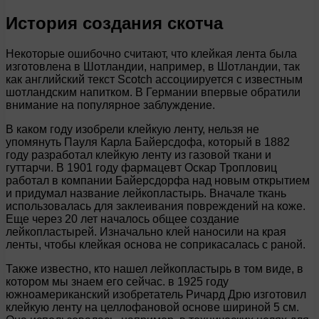
История создания скотча
Некоторые ошибочно считают, что клейкая лента была
изготовлена в Шотландии, например, в Шотландии, так
как английский текст Scotch ассоциируется с известным
шотландским напитком. В Германии впервые обратили
внимание на популярное заблуждение.
В каком году изобрели клейкую ленту, нельзя не
упомянуть Пауля Карла Байерсдофа, который в 1882
году разработал клейкую ленту из газовой ткани и
гуттарчи. В 1901 году фармацевт Оскар Тропловиц
работал в компании Байерсдорфа над новым открытием
и придумал название лейкопластырь. Вначале ткань
использовалась для заклеивания повреждений на коже.
Еще через 20 лет началось общее создание
лейкопластырей. Изначально клей наносили на края
ленты, чтобы клейкая основа не соприкасалась с раной.
Также известно, кто нашел лейкопластырь в том виде, в
котором мы знаем его сейчас. в 1925 году
южноамериканский изобретатель Ричард Дрю изготовил
клейкую ленту на целлофановой основе шириной 5 см.