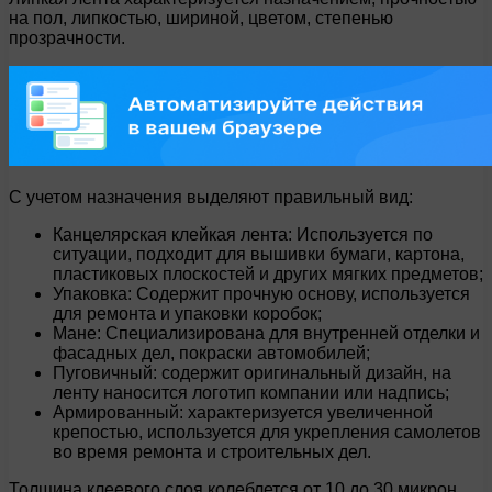
на пол, липкостью, шириной, цветом, степенью
прозрачности.
С учетом назначения выделяют правильный вид:
Канцелярская клейкая лента: Используется по
ситуации, подходит для вышивки бумаги, картона,
пластиковых плоскостей и других мягких предметов;
Упаковка: Содержит прочную основу, используется
для ремонта и упаковки коробок;
Мане: Специализирована для внутренней отделки и
фасадных дел, покраски автомобилей;
Пуговичный: содержит оригинальный дизайн, на
ленту наносится логотип компании или надпись;
Армированный: характеризуется увеличенной
крепостью, используется для укрепления самолетов
во время ремонта и строительных дел.
Толщина клеевого слоя колеблется от 10 до 30 микрон.