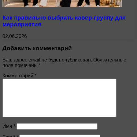
Как правильно выбрать кавер-группу для
мероприятия
02.06.2026
Добавить комментарий
Ваш адрес email не будет опубликован.
Обязательные
поля помечены
*
Комментарий
*
Имя
*