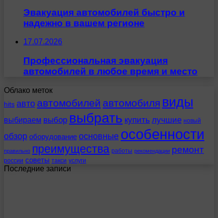
Эвакуация автомобилей быстро и
надежно в вашем регионе
17.07.2026
Профессиональная эвакуация
автомобилей в любое время и место
Облако меток
виды
автомобилей
автомобиля
авто
hits
выбрать
выбираем
выбор
купить
лучшие
новый
особенности
обзор
основные
оборудование
преимущества
ремонт
работы
правильно
рекомендации
советы
россии
такси
услуги
Последние записи