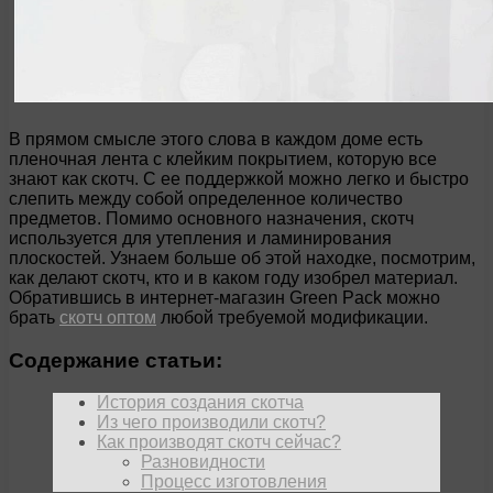
В прямом смысле этого слова в каждом доме есть
пленочная лента с клейким покрытием, которую все
знают как скотч. С ее поддержкой можно легко и быстро
слепить между собой определенное количество
предметов. Помимо основного назначения, скотч
используется для утепления и ламинирования
плоскостей. Узнаем больше об этой находке, посмотрим,
как делают скотч, кто и в каком году изобрел материал.
Обратившись в интернет-магазин Green Pack можно
брать
скотч оптом
любой требуемой модификации.
Содержание статьи:
История создания скотча
Из чего производили скотч?
Как производят скотч сейчас?
Разновидности
Процесс изготовления