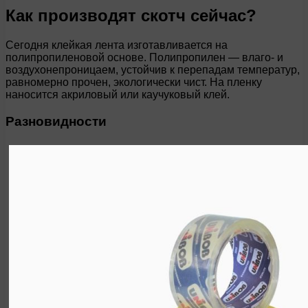
Как производят скотч сейчас?
Сегодня клейкая лента изготавливается на
полипропиленовой основе. Полипропилен — влаго- и
воздухонепроницаем, устойчив к перепадам температур,
равномерно прочен, экологически чист. На пленку
наносится акриловый или каучуковый клей.
Разновидности