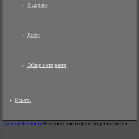
В дорогу
Досуг
Обзор интернета
Искать
Главная
/
Новости
/
Изобретение и производство скотча