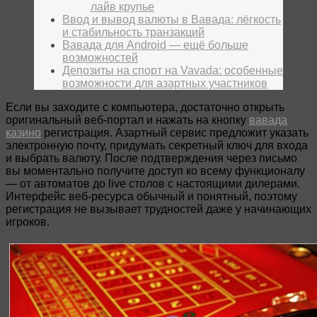
лайв крупье
Ввод и вывод валюты в Вавада: лёгкость
и стабильность транзакций
Вавада для Android — ещё больше
возможностей
Депозиты на спорт на Vavada: особенные
возможности для азартных участников
Если вы заходите с компьютера, достаточно открыть
оригинальный веб-портал и нажать на кнопку
вавада
казино
регистрация. Азартный сервис предложит указать
электронную почту, придумать секретный ключ для входа
и выбрать валюту. После подтверждения через письмо
вы моментально получите доступ ко всему функционалу
— от автоматов до live столов с настоящими дилерами.
Интерфейс веб-ресурса обычный и понятный, поэтому
регистрация не вызывает трудностей даже у начинающих
игроков.