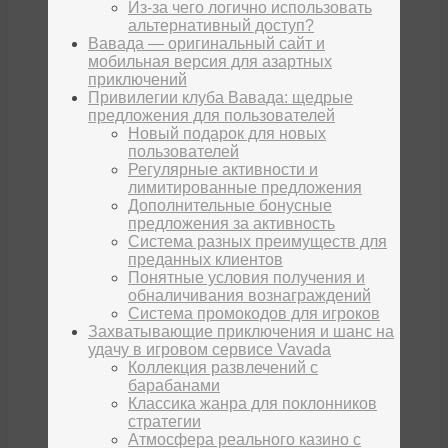
Из-за чего логично использовать
альтернативный доступ?
Вавада — оригинальный сайт и
мобильная версия для азартных
приключений
Привилегии клуба Вавада: щедрые
предложения для пользователей
Новый подарок для новых
пользователей
Регулярные активности и
лимитированные предложения
Дополнительные бонусные
предложения за активность
Система разных преимуществ для
преданных клиентов
Понятные условия получения и
обналичивания вознаграждений
Система промокодов для игроков
Захватывающие приключения и шанс на
удачу в игровом сервисе Vavada
Коллекция развлечений с
барабанами
Классика жанра для поклонников
стратегии
Атмосфера реального казино с