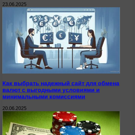
23.06.2025
Как выбрать надежный сайт для обмена
валют с выгодными условиями и
минимальными комиссиями
20.06.2025