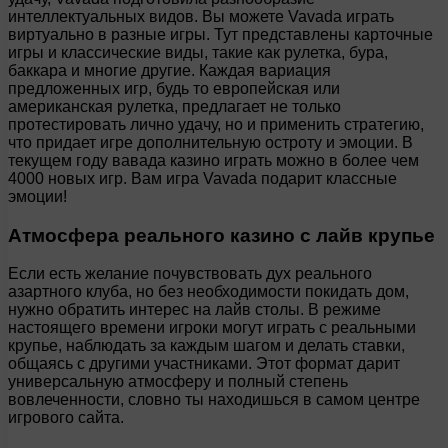
интеллектуальных видов. Вы можете Vavada играть
виртуально в разные игры. Тут представлены карточные
игры и классические виды, такие как рулетка, бура,
баккара и многие другие. Каждая вариация
предложенных игр, будь то европейская или
американская рулетка, предлагает не только
протестировать лично удачу, но и применить стратегию,
что придает игре дополнительную остроту и эмоции. В
текущем году вавада казино играть можно в более чем
4000 новых игр. Вам игра Vavada подарит классные
эмоции!
Атмосфера реального казино с лайв крупье
Если есть желание почувствовать дух реального
азартного клуба, но без необходимости покидать дом,
нужно обратить интерес на лайв столы. В режиме
настоящего времени игроки могут играть с реальными
крупье, наблюдать за каждым шагом и делать ставки,
общаясь с другими участниками. Этот формат дарит
универсальную атмосферу и полный степень
вовлеченности, словно ты находишься в самом центре
игрового сайта.