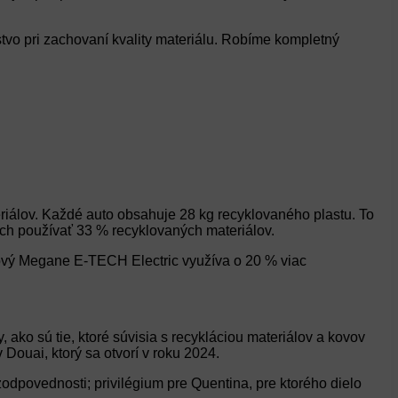
tvo pri zachovaní kvality materiálu. Robíme kompletný
riálov. Každé auto obsahuje 28 kg recyklovaného plastu. To
ách používať 33 % recyklovaných materiálov.
 Nový Megane E-TECH Electric využíva o 20 % viac
ko sú tie, ktoré súvisia s recykláciou materiálov a kovov
Douai, ktorý sa otvorí v roku 2024.
dpovednosti; privilégium pre Quentina, pre ktorého dielo