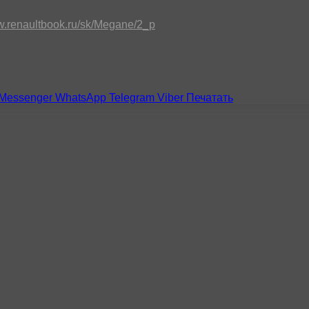
ww.renaultbook.ru/sk/Megane/2_p
Messenger
WhatsApp
Telegram
Viber
Печатать