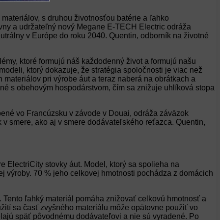
materiálov, s druhou životnosťou batérie a ľahko
atívny a udržateľný nový Megane E-TECH Electric odráža
trálny v Európe do roku 2040. Quentin, odborník na životné
blémy, ktoré formujú náš každodenný život a formujú našu
odeli, ktorý dokazuje, že stratégia spoločnosti je viac než
 materiálov pri výrobe áut a teraz naberá na obrátkach a
jené s obehovým hospodárstvom, čím sa znižuje uhlíková stopa
obené vo Francúzsku v závode v Douai, odráža záväzok
ak v smere, ako aj v smere dodávateľského reťazca. Quentin,
lectriCity stovky áut. Model, ktorý sa spolieha na
ej výroby. 70 % jeho celkovej hmotnosti pochádza z domácich
rie. Tento ľahký materiál pomáha znižovať celkovú hmotnosť a
užití sa časť zvyšného materiálu môže opätovne použiť vo
sielajú späť pôvodnému dodávateľovi a nie sú vyradené. Po