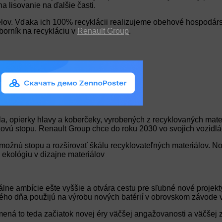
a lisovanie na ďalšie časti.
dielov. Vďaka ich 100% recyklácii realizujeme obehové hospodárs
borník na recykláciu v
Renault Group
.
la, opierky hlavy a koberčeky, vyrobených z recyklovaných mate
íkovú stopu. Renault Group chce do roku 2030 vo svojich vozidl
u možnú stopu a rozširovať škálu recyklovateľných materiálov.
ekológiu v dizajne materiálov
 ambície ešte vyššie a otvára cestu pre sľubné nové projekty, a
ného dňa použijú na výrobu nových batérií v obrovskom závode v 
á to teda začiatok novej éry väčšej angažovanosti a väčšej zo