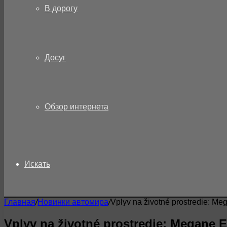
В дорогу
Досуг
Обзор интернета
Искать
Главная
/
Новинки автомира
/
Vplyv na životné prostredie: Me
Vplyv na životné prostredie: Megane E