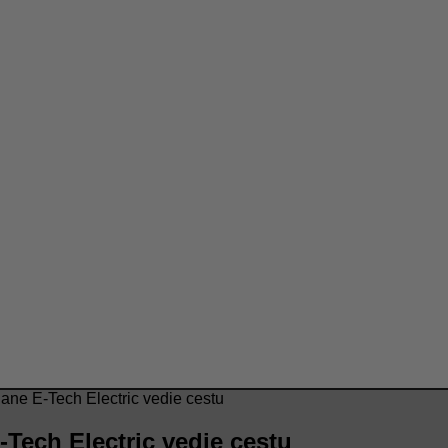
gane E-Tech Electric vedie cestu
-Tech Electric vedie cestu