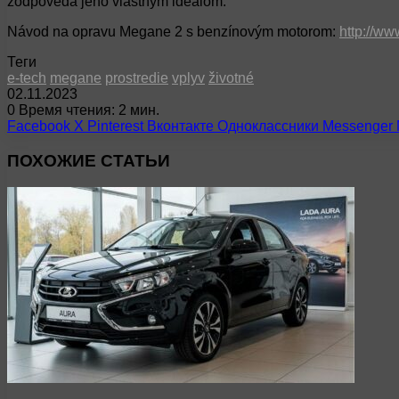
zodpovedá jeho vlastným ideálom.
Návod na opravu Megane 2 s benzínovým motorom:
http://w
Теги
e-tech
megane
prostredie
vplyv
životné
02.11.2023
0
Время чтения: 2 мин.
Facebook
X
Pinterest
Вконтакте
Одноклассники
Messenger
ПОХОЖИЕ СТАТЬИ