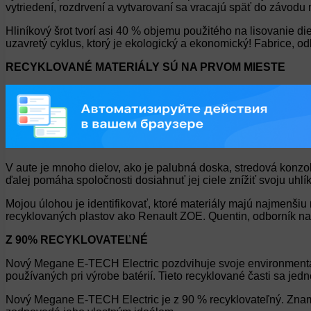
vytriedení, rozdrvení a vytvarovaní sa vracajú späť do závodu n
Hliníkový šrot tvorí asi 40 % objemu použitého na lisovanie 
uzavretý cyklus, ktorý je ekologický a ekonomický! Fabrice, od
RECYKLOVANÉ MATERIÁLY SÚ NA PRVOM MIESTE
V aute je mnoho dielov, ako je palubná doska, stredová konzo
ďalej pomáha spoločnosti dosiahnuť jej ciele znížiť svoju uhl
Mojou úlohou je identifikovať, ktoré materiály majú najmenši
recyklovaných plastov ako Renault ZOE. Quentin, odborník na 
Z 90% RECYKLOVATEĽNÉ
Nový Megane E-TECH Electric pozdvihuje svoje environmentálne
používaných pri výrobe batérií. Tieto recyklované časti sa jed
Nový Megane E-TECH Electric je z 90 % recyklovateľný. Znamen