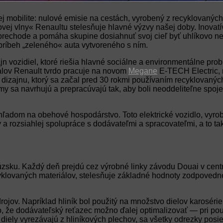
 mobilite: nulové emisie na cestách, vyrobený z recyklovaných 
„novej vlny« Renaultu stelesňuje hlavné výzvy našej doby. Inov
prechode a pomáha skupine dosiahnuť svoj cieľ byť uhlíkovo neu
 príbeh „zeleného« auta vytvoreného s ním.
jn vozidiel, ktoré riešia hlavné sociálne a environmentálne pro
álov Renault tvrdo pracuje na novom
Megane
E-TECH Electric, m
dizajnu, ktorý sa začal pred 30 rokmi používaním recyklovaných
y sa navrhujú a prepracúvajú tak, aby boli neoddeliteľne spo
ľadom na obehové hospodárstvo. Toto elektrické vozidlo, vyr
y a rozsiahlej spolupráce s dodávateľmi a spracovateľmi, a to t
u. Každý deň prejdú cez výrobné linky závodu Douai v centre E
cyklovaných materiálov, stelesňuje základné hodnoty zodpovedn
zdrojov. Napríklad hliník bol použitý na množstvo dielov karosé
o, že dodávateľský reťazec možno ďalej optimalizovať — pri po
é diely vyrezávajú z hliníkových plechov, sa všetky odrezky po