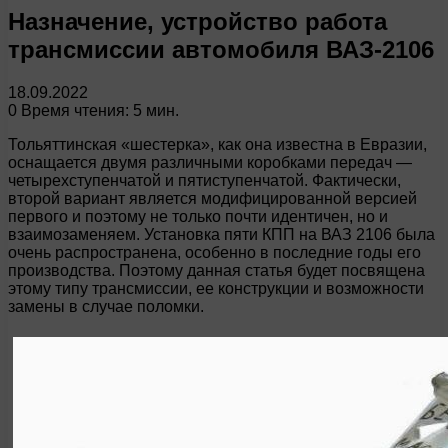
Назначение, устройство работа
трансмиссии автомобиля ВАЗ-2106
18.09.2022
0
Время чтения: 5 мин.
Тольяттинская «шестерка», как она известна в Евразии,
оснащается двумя различными коробками передач —
четырехступенчатой и пятиступенчатой. Фактически,
второй вариант является модифицированной версией
первого и поэтому не только почти идентичен, но и
взаимозаменяем. Установка пяти КПП на ВАЗ 2106 была
очень распространена, особенно в последние годы его
производства. Поэтому данная статья будет посвящена
этому типу трансмиссии, ее конструкции и возможности
замены в случае поломки.