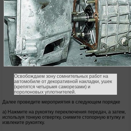
Освобождаем зону сомнительных работ на
автомобиле от декоративной накладки, ушек
(крепятся четырьмя саморезами) и
поролоновых уплотнителей.
Далее проведите мероприятия в следующем порядке
a) Нажмите на рукоятку переключения передач, а затем,
используя тонкую отвертку, снимите стопорную втулку и
извлеките рукоятку.