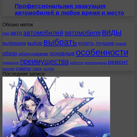
Профессиональная эвакуация
автомобилей в любое время и место
Облако меток
виды
автомобилей
автомобиля
авто
hits
выбрать
выбираем
выбор
купить
лучшие
новый
особенности
обзор
основные
оборудование
преимущества
ремонт
работы
правильно
рекомендации
советы
россии
такси
услуги
Последние записи