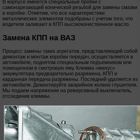
В корпусе имеются специальные пробки с
самонарезающей конической резьбой для замены смазки
в коробке. Отметим, что все характеристики
металлических элементов подобраны с учетом того, что
водители заливают в КПП высококачественное масло.
Замена КПП на ВАЗ
Процесс замены таких агрегатов, представляющий собой
демонтаж и монтаж коробки передач, осуществляется в
автомобиле, поднятом специальным подъемником или
помещенном в смотровую яму. Клемма «минус»
аккумулятора предварительно разряжена, КПП и
карданная передача разряжены. Последний удаляется из
автомобиля. Демонтируйте аварийное колено глушителя.
Мы подаем напряжение на реверсивный выключатель,
отсоединив клеммы.