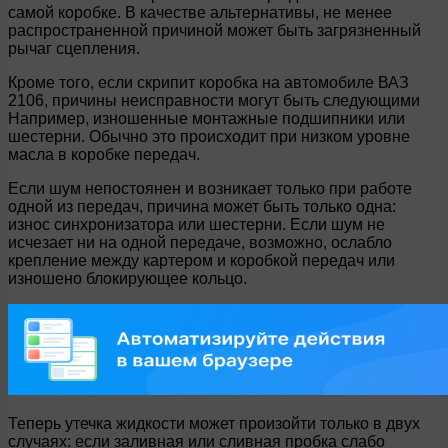
самой коробке. В качестве альтернативы, не менее
распространенной причиной может быть загрязненный
рычаг сцепления.
Кроме того, если скрипит коробка на автомобиле ВАЗ
2106, причины неисправности могут быть следующими
Например, изношенные монтажные подшипники или
шестерни. Обычно это происходит при низком уровне
масла в коробке передач.
Если шум непостоянен и возникает только при работе
одной из передач, причина может быть только одна:
износ синхронизатора или шестерни. Если шум не
исчезает ни на одной передаче, возможно, ослабло
крепление между картером и коробкой передач или
изношено блокирующее кольцо.
Теперь утечка жидкости может произойти только в двух
случаях: если заливная или сливная пробка слабо