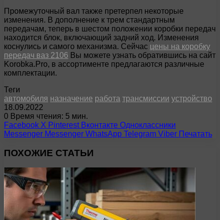
Промежуточный вал также претерпел некоторые
изменения. В дополнение к трем стандартным
передачам, теперь в шестом положении коробки передач
находится блок, включающий задний ход. Изменения
коснулись и самого механизма. Сейчас
цены на коробку
передач ваз 2106
Вы можете узнать обратившись на сайт
Korobka.Pro, в ассортименте предлагаются различные
комплектации.
Теги
автомобиля
назначение
работа
трансмиссии
устройство
18.09.2022
0
Время чтения: 5 мин.
Facebook
X
Pinterest
Вконтакте
Одноклассники
Messenger
Messenger
WhatsApp
Telegram
Viber
Печатать
ПОХОЖИЕ СТАТЬИ