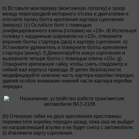
b) Вставьте монтировку (монтажную лопатку) в зазор
между перегородкой моторного отсека и двигателем и
отогните палец болта крепления картера сцепления
(вверху). (c) Ослабьте болт с помощью
унифицированного ключа (головки) на «19». d) Используя
головку с карданным шарниром на «13», отверните
верхние болты стартера (два) к картеру сцепления. e)
Установите удлинитель и поверните болты крепления
стартера (внизу). f) Демонтируйте кожух сцепления и
выверните четыре болта с помощью ключа «10». g)
Отверните крепежную гайку, чтобы снять спидометр и
гибкий вал корпуса привода. В целях безопасности
модифицируйте нижнюю часть картера коробки передач,
уделяя особое внимание нижней части картера коробки
передач.
(h) Отвернув гайки на двух креплениях крестовины,
переместите коробку передач назад, пока она не выйдет
из направляющей втулки и не будет снята с автомобиля.
(i) Извлеките карту сцепления.