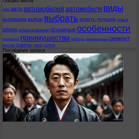
Облако меток
виды
автомобилей
автомобиля
авто
hits
выбрать
выбираем
выбор
купить
лучшие
новый
особенности
обзор
основные
оборудование
преимущества
ремонт
работы
правильно
рекомендации
советы
россии
такси
услуги
Последние записи