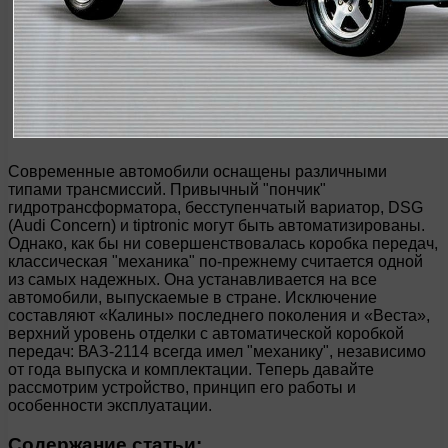
Современные автомобили оснащены различными
типами трансмиссий. Привычный "пончик"
гидротрансформатора, бесступенчатый вариатор, DSG
(Audi Concern) и tiptronic могут быть автоматизированы.
Однако, как бы ни совершенствовалась коробка передач,
классическая "механика" по-прежнему считается одной
из самых надежных. Она устанавливается на все
автомобили, выпускаемые в стране. Исключение
составляют «Калины» последнего поколения и «Веста»,
верхний уровень отделки с автоматической коробкой
передач: ВАЗ-2114 всегда имел "механику", независимо
от года выпуска и комплектации. Теперь давайте
рассмотрим устройство, принцип его работы и
особенности эксплуатации.
Содержание статьи: