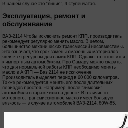
В нашем случае это "линия", 4-ступенчатая.
Эксплуатация, ремонт и
обслуживание
ВАЗ-2114 Чтобы исключить ремонт КПП, производитель
рекомендует регулярно менять масло. В целом,
большинство механических трансмиссий несовместимы.
Это означает, что срок замены смазочных материалов
является ресурсом для самих КПП. Однако это относится
к импортным автомобилям. Про Самару можно сказать,
что для нормальной работы КПП необходимо менять
масло в АКПП — Ваз 2114 не исключение.
Производитель выделяет период в 60 000 километров.
Также рекомендуется менять его после длительных
периодов простоя. Например, после "зимовки"
автомобиля в гараже или на дороге. В отличие от
моторного, трансмиссионное масло имеет большую
вязкость — в случае автомобилей ВАЗ-2114, 80W-85.