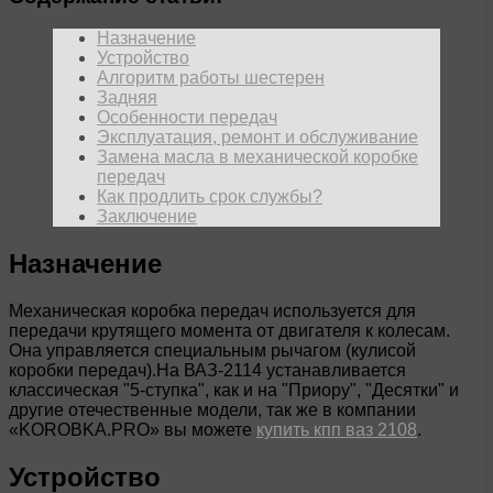
Назначение
Устройство
Алгоритм работы шестерен
Задняя
Особенности передач
Эксплуатация, ремонт и обслуживание
Замена масла в механической коробке
передач
Как продлить срок службы?
Заключение
Назначение
Механическая коробка передач используется для
передачи крутящего момента от двигателя к колесам.
Она управляется специальным рычагом (кулисой
коробки передач).На ВАЗ-2114 устанавливается
классическая "5-ступка", как и на "Приору", "Десятки" и
другие отечественные модели, так же в компании
«KOROBKA.PRO» вы можете
купить кпп ваз 2108
.
Устройство