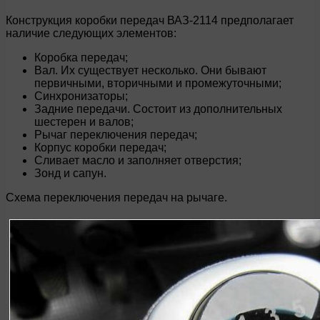
Конструкция коробки передач ВАЗ-2114 предполагает
наличие следующих элементов:
Коробка передач;
Вал. Их существует несколько. Они бывают
первичными, вторичными и промежуточными;
Синхронизаторы;
Задние передачи. Состоит из дополнительных
шестерен и валов;
Рычаг переключения передач;
Корпус коробки передач;
Сливает масло и заполняет отверстия;
Зонд и сапун.
Схема переключения передач на рычаге.