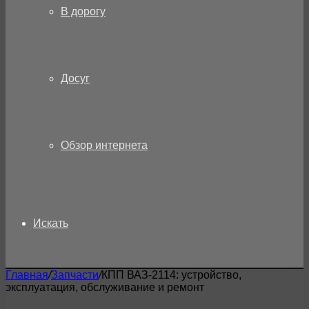
В дорогу
Досуг
Обзор интернета
Искать
Главная
/
Запчасти
/
КПП ВАЗ-2114: устройство,
эксплуатация, обслуживание и ремонт