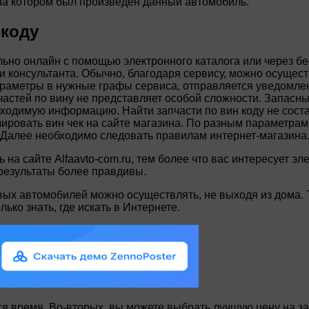
на котором был произведен данный автомобиль.
 коду
ьно онлайн с помощью электронного каталога или через бе
и консультанта. Обычно, благодаря сервису, можно осущес
араметры в нужные графы сервиса, отправляется уведомлени
частей по вину не представляет особой сложности. Запасн
ходимую информацию. Найти запчасти по вин коду не состав
ровать вин чек на сайте магазина. По разным параметрам, 
 Далее необходимо следовать правилам интернет-магазина
ь на сайте Alfaavto-com.ru, тем более что вас интересует э
 результаты более правдивы.
овых автомобилей можно осуществлять, не выходя из дома. 
ько знать, где искать в Интернете.
я время. Во-вторых, вы можете выбрать лучшую цену на запч