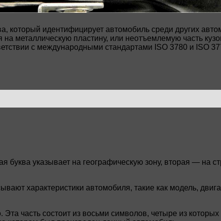
тва, который идентифицирует автомобиль среди других авт
 на металлическую пластину, или неотъемлемую часть кузов
тствии с международными стандартами ISO 3780 и ISO 3779-
я буква указывает на географическую зону, вторая — на стр
сывают характеристики автомобиля, такие как модель, двига
ого. Эта часть состоит из восьми символов, четыре из кото