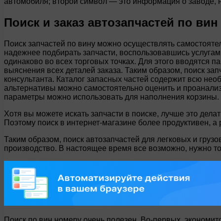
автомобиля; второй символ — это информация о заводе, 
Поиск и заказ автозапчастей по вин
Поиск запчастей по вину можно осуществлять самостоятел
надежнее подбирать запчасти, воспользовавшись услугам
одинаково во всех торговых точках. Для этого вводятся п
выяснения всех деталей заказа. Таким образом, поиск зап
консультанта. Каталог запасных частей содержит всю необ
альтернативы можно самостоятельно оценить и проанализи
параметры можно использовать для наполнения корзины.
Хотя вы можете искать запчасти в поиске, лучше это делат
Поэтому поиск в интернет-магазине более продуктивен, а
Таким образом, поиск автозапчастей для легковых и груз
производство. В настоящее время все возможно, нужно тол
Поиск по вин номеру очень полезен. Во-первых, экономитс