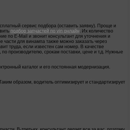
сплатный сервис подбора (оставить заявку). Проще и
твить
подбор запчастей по vin онлайн
. Их количество
е по E-Mail и звонит консультант для уточнения и
ые части для винампа также можно заказать через
ит труда, если известен сам номер. В качестве
по производителю, срокам поставки, цене и т.д. Нужные
.
лектронный каталог и его постоянная модернизация.
Таким образом, водитель оптимизирует и стандартизирует
асти. В-третьих, консультант делает все за вас, поэтому