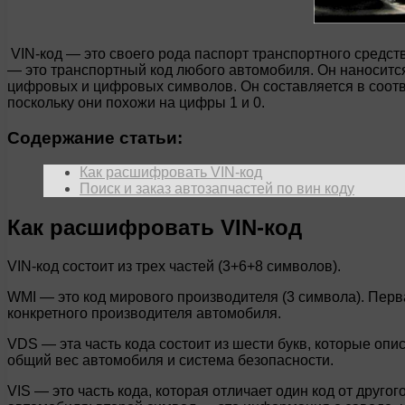
VIN-код — это своего рода паспорт транспортного средс
— это транспортный код любого автомобиля. Он наносится
цифровых и цифровых символов. Он составляется в соотве
поскольку они похожи на цифры 1 и 0.
Содержание статьи:
Как расшифровать VIN-код
Поиск и заказ автозапчастей по вин коду
Как расшифровать VIN-код
VIN-код состоит из трех частей (3+6+8 символов).
WMI — это код мирового производителя (3 символа). Перва
конкретного производителя автомобиля.
VDS — эта часть кода состоит из шести букв, которые опи
общий вес автомобиля и система безопасности.
VIS — это часть кода, которая отличает один код от друг