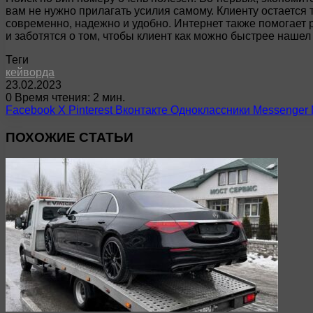
вам не нужно прилагать усилия самому. Клиенту остается 
современно, надежно и удобно. Интернет также помогает 
и заботятся о том, чтобы клиент как можно быстрее нашел
Теги
кейворда
23.02.2023
0
Время чтения: 2 мин.
Facebook
X
Pinterest
Вконтакте
Одноклассники
Messenger
ПОХОЖИЕ СТАТЬИ