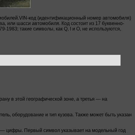
омобилей.VIN-код (идентификационный номер автомобиля)
а, или шасси автомобиля. Код состоит из 17 буквенно-
1983; такие символы, как Q, I и O, не используются,
ану в этой географической зоне, а третья — на
тель, оборудование и тип кузова. Также может быть указан
рых — цифры. Первый символ указывает на модельный год