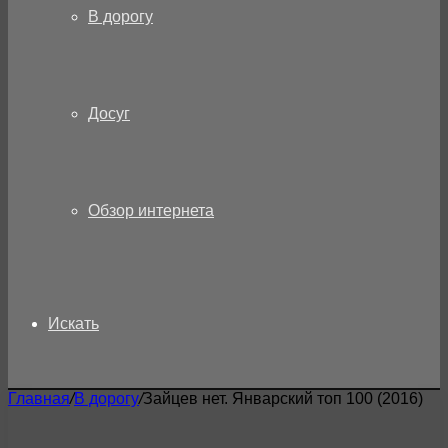
В дорогу
Досуг
Обзор интернета
Искать
Главная
/
В дорогу
/
Зайцев нет. Январский топ 100 (2016)