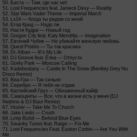
50. Баста — Там, где нас нет
51. Lost Frequencies feat. Janieck Devy — Reality
52. Star Wars Vader Theme — Imperial March
53. Lx24 — Когда ты рядом со мной
54. Егор Крид — Надо ли
55. Настя Кудри — Новый год
56. Gorgon City feat. Katy Menditta — Imagination
57. Евгений Чубик — Не убивайте женскую любовь
58. Quest Pistols — Ты так красива
59. Dr. Alban — It\’s My Life
60. DJ Groove feat. Ёлка — Отпусти
61. Gorky Park — Moscow Calling
62. Kadebostany — Castle In The Snow (Bentley Grey Nu
Disco Remix)
63. Виа-Гра — Так сильно
64. Серебро — Я тебя не отдам
65. Каспийский Груз — Обнаженный кайф
66. Самоцветы — Все, что в жизни есть у меня (DJ
Nejtrino & DJ Baur Remix)
67. Hozier — Take Me To Church
68. Jake Liedo — Crush
69. Limp Bizkit — Behind Blue Eyes
70. Swanky Tunes feat. Raign — Fix Me
71. Lost Frequencies Feat. Easton Corbin — Are You With
Me