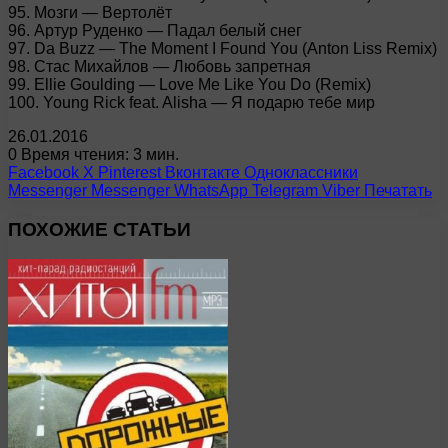
95. Мозги — Вертолёт
96. Артур Руденко — Падал белый снег
97. Da Buzz — The Moment I Found You (Anton Liss Remix)
98. Стас Михайлов — Любовь запретная
99. Ellie Goulding — Love Me Like You Do (Remix)
100. Young Rick feat. Alisha — Я подарю тебе мир
26.01.2016
0
Время чтения: 3 мин.
Facebook
X
Pinterest
Вконтакте
Одноклассники
Messenger
Messenger
WhatsApp
Telegram
Viber
Печатать
ПОХОЖИЕ СТАТЬИ