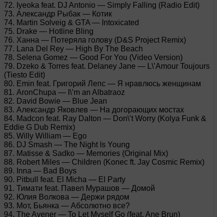
72. Iyeoka feat. DJ Antonio — Simply Falling (Radio Edit)
73. Александр Рыбак — Котик
74. Martin Solveig & GTA — Intoxicated
75. Drake — Hotline Bling
76. Ханна — Потеряла голову (D&S Project Remix)
77. Lana Del Rey — High By The Beach
78. Selena Gomez — Good For You (Video Version)
79. Dzeko & Torres feat. Delaney Jane — L\’Amour Toujours
(Tiesto Edit)
80. Emin feat. Григорий Лепс — Я нравлюсь женщинам
81. AronChupa — I\’m an Albatraoz
82. David Bowie — Blue Jean
83. Александр Яковлев — На догорающих мостах
84. Madcon feat. Ray Dalton — Don\’t Worry (Kolya Funk &
Eddie G Dub Remix)
85. Willy William — Ego
86. DJ Smash — The Night Is Young
87. Matisse & Sadko — Memories (Original Mix)
88. Robert Miles — Children (Konec ft. Jay Cosmic Remix)
89. Inna — Bad Boys
90. Pitbull feat. El Micha — El Party
91. Тимати feat. Павел Мурашов — Домой
92. Юлия Волкова — Держи рядом
93. Мот, Бьянка — Абсолютно все?
94. The Avener — To Let Myself Go (feat. Ane Brun)