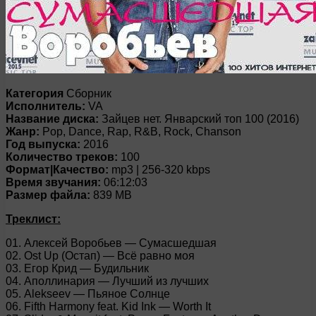
Категория
Сборник
Исполнитель:
VA
Название диска:
Зайцев нет. Январский топ 100 (2016)
Жанр:
Pop, Dance, Rap, R&B, Rock, Chanson
Год выпуска:
2016
Количество треков:
100
Формат|Качество:
mp3 | 256-320 kbps
Время звучания:
06:12:03
Размер файла:
839 MB
Треклист:
01. Алексей Воробьев — Сумасшедшая
02. Ost Up (Остап) — Всё равно моя
03. Егор Крид — Будильник
04. Аполлинария — Лучший из лучших
05. Alekseev — Пьяное Солнце
06. Fifth Harmony feat. Kid Ink — Worth It