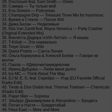
29. Disclosure feat. Sam Smith — Omen
30. Самира — Ты только мой
31. Eva Simons — Policeman
32. Champagne Drip — Treasure Trove Mix for Insomniac
33. Время и Стекло — Песня 404
34. Дима Билан — Неделимые
35. Nils Van Zandt feat. Mayra Veronica — Party Crasher
(Original Extended Mix)
36. Виолетта Дядюра \»VIA-Летта\» — Я кошка
37. T-Killah — Это нормально
38. Troye Sivan — Wild
39. Quest Pistols — Санта Лючия
40. Ольга Кормухина & Алексей Белов — Говори не
молчи
41. Паола — #Девочкитакиедевочки
42. Ирина Дубцова — Люби меня долго
43. Ice MC — Think About The Way
44. DJ M. E. G. feat. Серебро — Угар (DJ Favorite Official
Radio Edit)
45. Tiesto & Don Diablo feat. Thomas Troelsen — Chemicals
(Radio Edit)
46. Paper Man — Sopresa
47. Эльбрус Джанмирзоев & Alexandros — Бродяга
48. Потап и Настя — Бумдиггибай
49. Fleur East — More and More