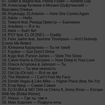
07. Slider & Magnit feat. Penny Foster — Another Day
08. Александр Куликов и Михаил Шуфутинский —
Красавец Оливье
09. Royksopp, Dj Antonio — Here She Comes Again
10. Adele — Hello
11. Тимати feat. Рекорд Оркестр — Баклажан
12. Альбина — Я и ты
13. Iowa — Бьёт бит
14. PSY feat. CL Of 2NE1 — Daddy
15. Felix Jaehn feat. Jasmine Thompson — Ain\’t Nobody
(Loves Me Better)
16. Юлианна Караулова — Ты не такой
17. Faydee — Sun Don\’t Shine
18. Kygo feat. Parson James — Stole The Show
19. Calvin Harris & Disciples — How Deep Is Your Love
20. Олеся Астапова & Jahroom — Ты
21. Наргиз — Ты моя нежность
22. Ost Up (Остап) — Всё не зря
23. The Weeknd — I Can\’t Feel My Face
24. Dimitri Vegas & Like Mike — Higher Place (feat. Ne-Yo)
25. Егор Крид — Самая Самая
26. DJ KUBA & NE! TAN vs Cherry ft. Jonny Rose — Escape
With Me (Bottai Remix)
27. Нюша — Где ты, там я
28. Макс Барских — Подруга-ночь