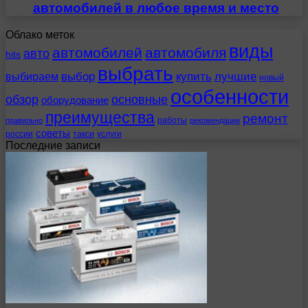
автомобилей в любое время и место
Облако меток
виды
автомобилей
автомобиля
авто
hits
выбрать
выбираем
выбор
купить
лучшие
новый
особенности
обзор
основные
оборудование
преимущества
ремонт
работы
правильно
рекомендации
советы
россии
такси
услуги
Последние записи