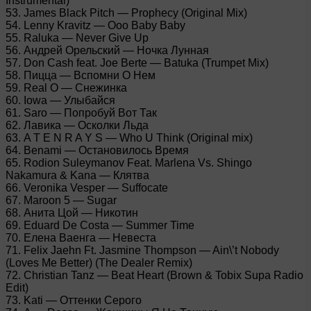
Instrumental)
53. James Black Pitch — Prophecy (Original Mix)
54. Lenny Kravitz — Ooo Baby Baby
55. Raluka — Never Give Up
56. Андрей Орельский — Ночка Лунная
57. Don Cash feat. Joe Berte — Batuka (Trumpet Mix)
58. Пицца — Вспомни О Нем
59. Real O — Снежинка
60. Iowa — Улыбайся
61. Saro — Попробуй Вот Так
62. Лавика — Осколки Льда
63. A T E N R A Y S — Who U Think (Original mix)
64. Benami — Остановилось Время
65. Rodion Suleymanov Feat. Marlena Vs. Shingo
Nakamura & Kana — Клятва
66. Veronika Vesper — Suffocate
67. Maroon 5 — Sugar
68. Анита Цой — Никотин
69. Eduard De Costa — Summer Time
70. Елена Ваенга — Невеста
71. Felix Jaehn Ft. Jasmine Thompson — Ain\’t Nobody
(Loves Me Better) (The Dealer Remix)
72. Christian Tanz — Beat Heart (Brown & Tobix Supa Radio
Edit)
73. Kati — Оттенки Серого