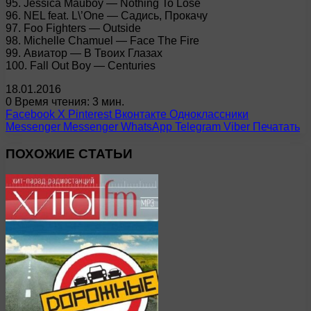
95. Jessica Mauboy — Nothing To Lose
96. NEL feat. L\’One — Садись, Прокачу
97. Foo Fighters — Outside
98. Michelle Chamuel — Face The Fire
99. Авиатор — В Твоих Глазах
100. Fall Out Boy — Centuries
18.01.2016
0
Время чтения: 3 мин.
Facebook
X
Pinterest
Вконтакте
Одноклассники
Messenger
Messenger
WhatsApp
Telegram
Viber
Печатать
ПОХОЖИЕ СТАТЬИ