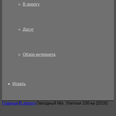
В дорогу
Досуг
Обзор интернета
Искать
Главная
/
В дорогу
/
Звездный Mix. Улетная 100-ка (2016)