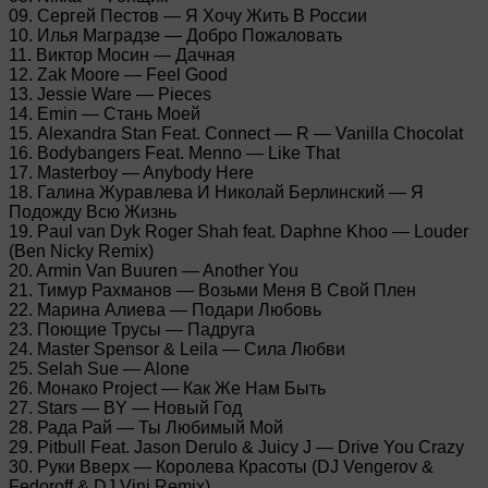
09. Сергей Пестов — Я Хочу Жить В России
10. Илья Маградзе — Добро Пожаловать
11. Виктор Мосин — Дачная
12. Zak Moore — Feel Good
13. Jessie Ware — Pieces
14. Emin — Стань Моей
15. Alexandra Stan Feat. Connect — R — Vanilla Chocolat
16. Bodybangers Feat. Menno — Like That
17. Masterboy — Anybody Here
18. Галина Журавлева И Николай Берлинский — Я
Подожду Всю Жизнь
19. Paul van Dyk Roger Shah feat. Daphne Khoo — Louder
(Ben Nicky Remix)
20. Armin Van Buuren — Another You
21. Тимур Рахманов — Возьми Меня В Свой Плен
22. Марина Алиева — Подари Любовь
23. Поющие Трусы — Падруга
24. Master Spensor & Leila — Сила Любви
25. Selah Sue — Alone
26. Монако Project — Как Же Нам Быть
27. Stars — BY — Новый Год
28. Рада Рай — Ты Любимый Мой
29. Pitbull Feat. Jason Derulo & Juicy J — Drive You Crazy
30. Руки Вверх — Королева Красоты (DJ Vengerov &
Fedoroff & DJ Vini Remix)