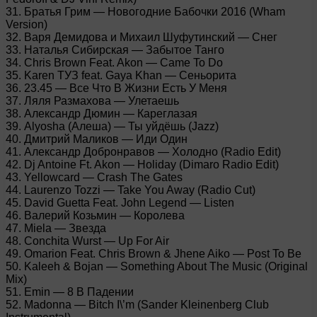
31. Братья Грим — Новогодние Бабочки 2016 (Wham
Version)
32. Варя Демидова и Михаил Шуфутинский — Снег
33. Наталья Сибирская — Забытое Танго
34. Chris Brown Feat. Akon — Came To Do
35. Karen ТУЗ feat. Gaya Khan — Сеньорита
36. 23.45 — Все Что В Жизни Есть У Меня
37. Ляля Размахова — Улетаешь
38. Александр Дюмин — Кареглазая
39. Alyosha (Алеша) — Ты уйдёшь (Jazz)
40. Дмитрий Маликов — Иди Один
41. Александр Добронравов — Холодно (Radio Edit)
42. Dj Antoine Ft. Akon — Holiday (Dimaro Radio Edit)
43. Yellowcard — Crash The Gates
44. Laurenzo Tozzi — Take You Away (Radio Cut)
45. David Guetta Feat. John Legend — Listen
46. Валерий Козьмин — Королева
47. Miela — Звезда
48. Conchita Wurst — Up For Air
49. Omarion Feat. Chris Brown & Jhene Aiko — Post To Be
50. Kaleeh & Bojan — Something About The Music (Original
Mix)
51. Emin — 8 В Падении
52. Madonna — Bitch I\’m (Sander Kleinenberg Club