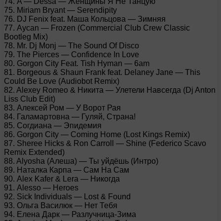
74. A — Dessa — Женщины Я Не Танцую
75. Miriam Bryant — Serendipity
76. DJ Fenix feat. Маша Кольцова — Зимняя
77. Aycan — Frozen (Commercial Club Crew Classic
Bootleg Mix)
78. Mr. Dj Monj — The Sound Of Disco
79. The Pierces — Confidence In Love
80. Gorgon City Feat. Tish Hyman — 6am
81. Borgeous & Shaun Frank feat. Delaney Jane — This
Could Be Love (Audiobot Remix)
82. Alexey Romeo & Никита — Улетели Навсегда (Dj Anton
Liss Club Edit)
83. Алексей Ром — У Ворот Рая
84. Галамартовна — Гуляй, Страна!
85. Согдиана — Эпидемия
86. Gorgon City — Coming Home (Lost Kings Remix)
87. Sheree Hicks & Ron Carroll — Shine (Federico Scavo
Remix Extended)
88. Alyosha (Алеша) — Ты уйдёшь (Интро)
89. Наталка Карпа — Сам На Сам
90. Alex Kafer & Lera — Никогда
91. Alesso — Heroes
92. Sick Individuals — Lost & Found
93. Ольга Василюк — Нет Тебя
94. Елена Дарк — Разлучница-Зима