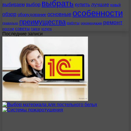
выбрать
выбираем
выбор
купить
лучшие
новый
особенности
обзор
основные
оборудование
преимущества
ремонт
работы
правильно
рекомендации
советы
россии
такси
услуги
Последние записи