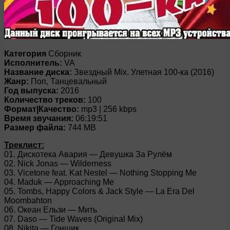
Категория
Сборник
Исполнитель:
VA
Название диска:
Звездный Mix. Улетная 100-ка (2016)
Жанр:
Поп, Танцевальный
Год выпуска:
2016
Количество треков:
100
Формат|Качество:
mp3 | 256 kbps
Время звучания:
06:19:51
Размер файла:
744 MB
Треклист:
01. Дискотека Авария — Девушка За Рулём
02. Nick Jonas — Wilderness
03. Vicetone feat. Kat Nestel — Nothing Stopping Me
04. Maduk — Approaching Me
05. Tombs, Happy Colors & Jack Style — La Era Del
Moombahton
06. Океан Ельзи — Мить
07. Daso — Tide Waves (Original Mix)
08. Nikita — Гонщик