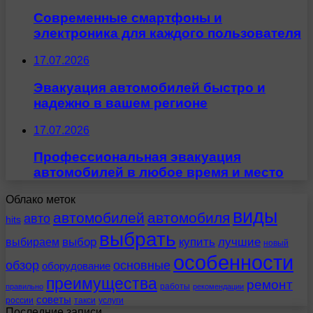
Современные смартфоны и
электроника для каждого пользователя
17.07.2026
Эвакуация автомобилей быстро и
надежно в вашем регионе
17.07.2026
Профессиональная эвакуация
автомобилей в любое время и место
Облако меток
виды
автомобилей
автомобиля
авто
hits
выбрать
выбираем
выбор
купить
лучшие
новый
особенности
обзор
основные
оборудование
преимущества
ремонт
работы
правильно
рекомендации
советы
россии
такси
услуги
Последние записи