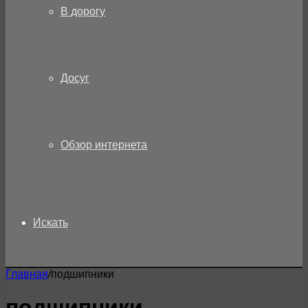
В дорогу
Досуг
Обзор интернета
Искать
Главная
/
подшипники
подшипники