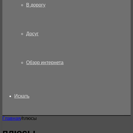
В дорогу
Досуг
Обзор интернета
Искать
Главная
/
плюсы
плюсы