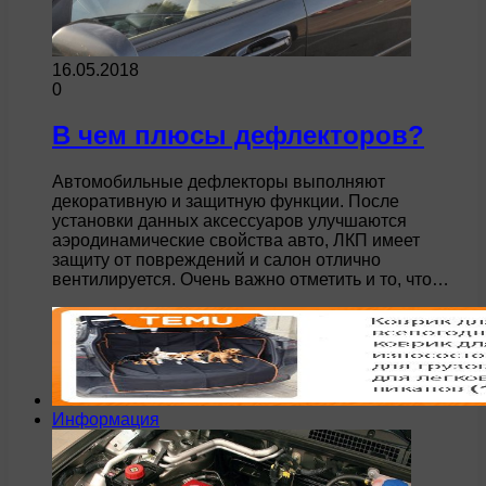
16.05.2018
0
В чем плюсы дефлекторов?
Автомобильные дефлекторы выполняют
декоративную и защитную функции. После
установки данных аксессуаров улучшаются
аэродинамические свойства авто, ЛКП имеет
защиту от повреждений и салон отлично
вентилируется. Очень важно отметить и то, что…
Информация