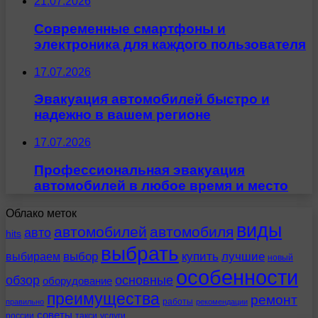
21.07.2026
Современные смартфоны и
электроника для каждого пользователя
17.07.2026
Эвакуация автомобилей быстро и
надежно в вашем регионе
17.07.2026
Профессиональная эвакуация
автомобилей в любое время и место
Облако меток
виды
автомобилей
автомобиля
авто
hits
выбрать
выбираем
выбор
купить
лучшие
новый
особенности
обзор
основные
оборудование
преимущества
ремонт
работы
правильно
рекомендации
советы
россии
такси
услуги