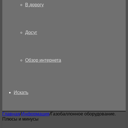
В дорогу
Досуг
Обзор интернета
Искать
Главная
/
Информация
/
Газобаллонное оборудование.
Плюсы и минусы