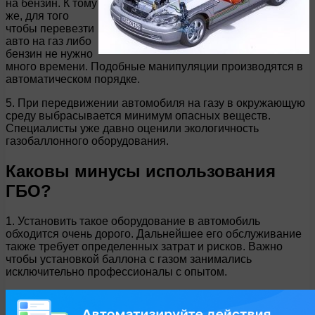
на бензин. К тому
же, для того
чтобы перевезти
авто на газ либо
бензин не нужно
много времени. Подобные манипуляции производятся в
автоматическом порядке.
5. При передвижении автомобиля на газу в окружающую
среду выбрасывается минимум опасных веществ.
Специалисты уже давно оценили экологичность
газобаллонного оборудования.
Каковы минусы использования
ГБО?
1. Установить такое оборудование в автомобиль
обходится очень дорого. Дальнейшее его обслуживание
также требует определенных затрат и рисков. Важно
чтобы установкой баллона с газом занимались
исключительно профессионалы с опытом.