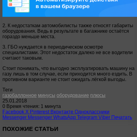
2. К недостаткам автомобилисты также относят габариты
оборудования. Ведь в результате в багажнике остаётся
гораздо меньше места.
3. ГБО нуждается в периодическом осмотре
специалистами. Этот недостаток далеко не все водители
считают таковым.
Стоит понимать, что выгодно эксплуатировать машину на
газу лишь в том случае, если приходится много ездить. В
противном варианте не стоит ожидать лёгкой выгоды.
Теги
газобаллонное
минусы
оборудование
плюсы
25.01.2018
0
Время чтения: 1 минута
Facebook
X
Pinterest
Вконтакте
Одноклассники
Messenger
Messenger
WhatsApp
Telegram
Viber
Печатать
ПОХОЖИЕ СТАТЬИ