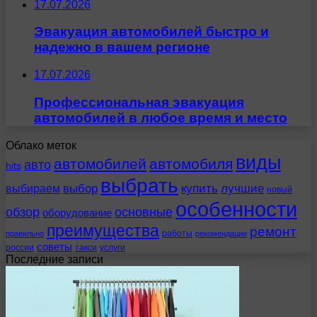
17.07.2026
Эвакуация автомобилей быстро и
надежно в вашем регионе
17.07.2026
Профессиональная эвакуация
автомобилей в любое время и место
Облако меток
виды
автомобилей
автомобиля
авто
hits
выбрать
выбираем
выбор
купить
лучшие
новый
особенности
обзор
основные
оборудование
преимущества
ремонт
работы
правильно
рекомендации
советы
россии
такси
услуги
Последние записи