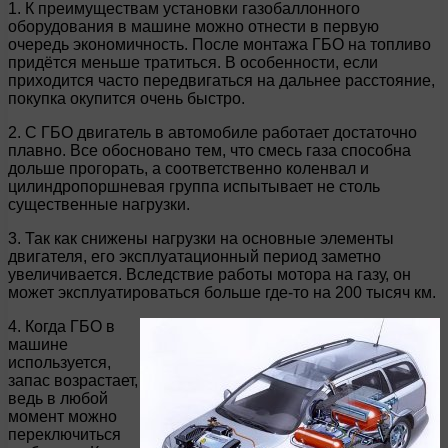
1. К преимуществам установки газобаллонного
оборудования в машине можно отнести в первую
очередь экономичность. После монтажа ГБО на топливо
придётся меньше тратиться. В особенности, если
приходится часто передвигаться на дальнее расстояние,
покупка окупится очень быстро.
2. С ГБО двигатель в автомобиле работает достаточно
плавно. Все обосновано тем, что смесь газа способна
дольше прогорать, а соответственно коленвал и
цилиндропоршневая группа испытывает не столь
существенные нагрузки.
3. Так как снижены нагрузки на основные элементы
двигателя, его эксплуатационный период заметно
увеличивается. Вследствие работы мотора на газу, он
может эксплуатироваться больше где-то на 200 тысяч км.
4. Когда ГБО в
машине
используется,
запас возрастает,
ведь в любой
момент можно
переключиться