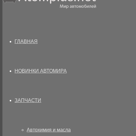
ГЛАВНАЯ
НОВИНКИ АВТОМИРА
ЗАПЧАСТИ
Автохимия и масла