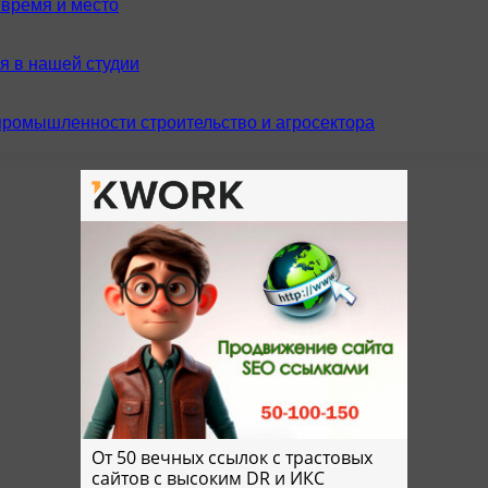
время и место
я в нашей студии
промышленности строительство и агросектора