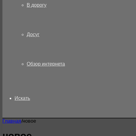
В дорогу
Досуг
Обзор интернета
Искать
Главная
/
новое
новое