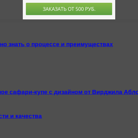
но знать о процессе и преимуществах
ное сафари-купе с дизайном от Вирджила Абл
ти и качества