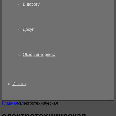
В дорогу
Досуг
Обзор интернета
Искать
Главная
/
электротехническая
электротехническая