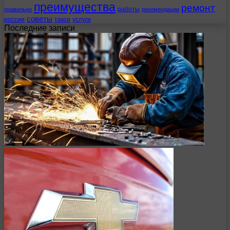
преимущества
ремонт
работы
правильно
рекомендации
советы
россии
такси
услуги
Последние записи