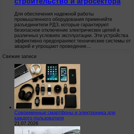
строительство и агросектора
Для обеспечения надежной работы
промышленного оборудования применяйте
разъединители РДЗ, которые гарантируют
безопасное отключение электрических цепей в
различных условиях эксплуатации. Эти устройства
эффективно предохраняют технические системы от
аварий и упрощают проведение…
Свежие записи
Современные смартфоны и электроника для
каждого пользователя
21.07.2026