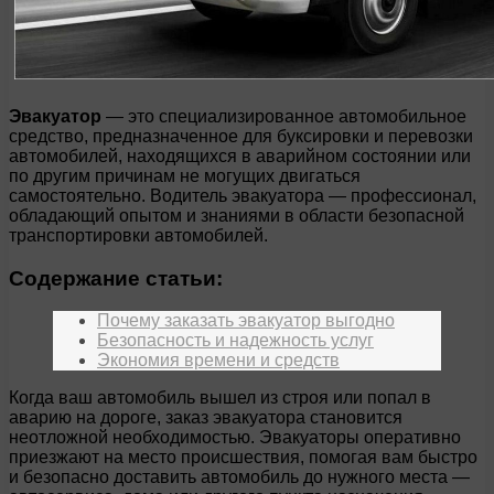
Эвакуатор
— это специализированное автомобильное
средство, предназначенное для буксировки и перевозки
автомобилей, находящихся в аварийном состоянии или
по другим причинам не могущих двигаться
самостоятельно. Водитель эвакуатора — профессионал,
обладающий опытом и знаниями в области безопасной
транспортировки автомобилей.
Содержание статьи:
Почему заказать эвакуатор выгодно
Безопасность и надежность услуг
Экономия времени и средств
Когда ваш автомобиль вышел из строя или попал в
аварию на дороге, заказ эвакуатора становится
неотложной необходимостью. Эвакуаторы оперативно
приезжают на место происшествия, помогая вам быстро
и безопасно доставить автомобиль до нужного места —