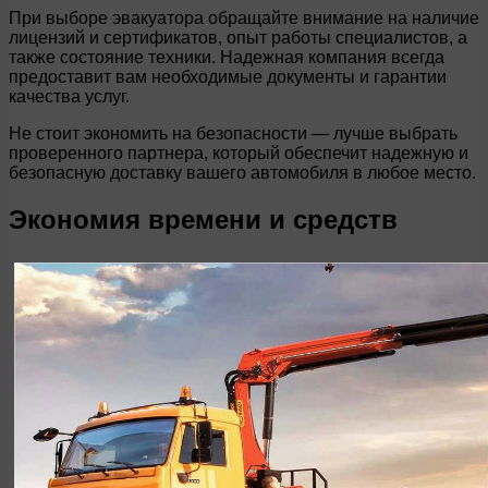
При выборе эвакуатора обращайте внимание на наличие
лицензий и сертификатов, опыт работы специалистов, а
также состояние техники. Надежная компания всегда
предоставит вам необходимые документы и гарантии
качества услуг.
Не стоит экономить на безопасности — лучше выбрать
проверенного партнера, который обеспечит надежную и
безопасную доставку вашего автомобиля в любое место.
Экономия времени и средств