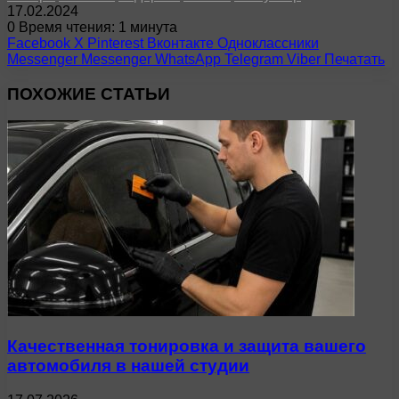
17.02.2024
0
Время чтения: 1 минута
Facebook
X
Pinterest
Вконтакте
Одноклассники
Messenger
Messenger
WhatsApp
Telegram
Viber
Печатать
ПОХОЖИЕ СТАТЬИ
Качественная тонировка и защита вашего
автомобиля в нашей студии