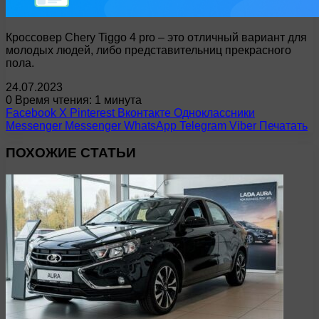
Кроссовер Chery Tiggo 4 pro – это отличный вариант для
молодых людей, либо представительниц прекрасного
пола.
24.07.2023
0
Время чтения: 1 минута
Facebook
X
Pinterest
Вконтакте
Одноклассники
Messenger
Messenger
WhatsApp
Telegram
Viber
Печатать
ПОХОЖИЕ СТАТЬИ