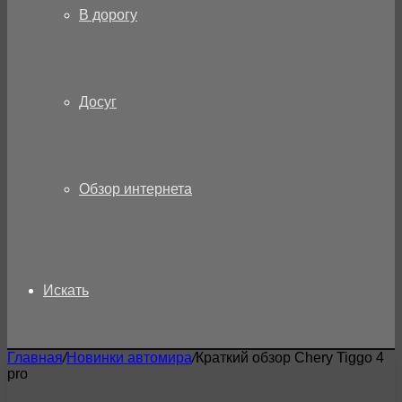
В дорогу
Досуг
Обзор интернета
Искать
Главная
/
Новинки автомира
/
Краткий обзор Chery Tiggo 4
pro