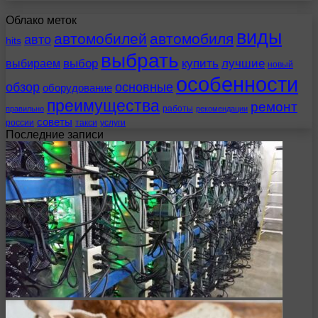
Облако меток
виды
автомобилей
автомобиля
авто
hits
выбрать
выбираем
выбор
купить
лучшие
новый
особенности
обзор
основные
оборудование
преимущества
ремонт
работы
правильно
рекомендации
советы
россии
такси
услуги
Последние записи