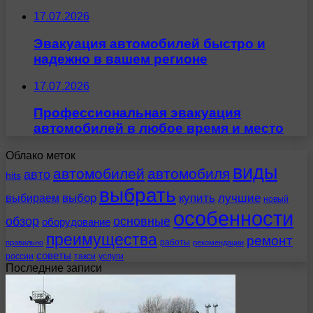
17.07.2026
Эвакуация автомобилей быстро и
надежно в вашем регионе
17.07.2026
Профессиональная эвакуация
автомобилей в любое время и место
Облако меток
виды
автомобилей
автомобиля
авто
hits
выбрать
выбираем
выбор
купить
лучшие
новый
особенности
обзор
основные
оборудование
преимущества
ремонт
работы
правильно
рекомендации
советы
россии
такси
услуги
Последние записи