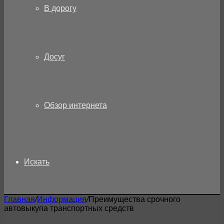
В дорогу
Досуг
Обзор интернета
Искать
Главная
/
Информация
/
Преимущества срочного
автовыкупа транспортных средств