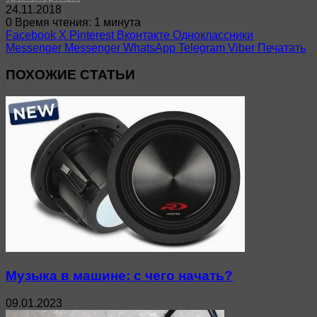
24.11.2018
0
Время чтения: 1 минута
Facebook
X
Pinterest
Вконтакте
Одноклассники
Messenger
Messenger
WhatsApp
Telegram
Viber
Печатать
ПОХОЖИЕ СТАТЬИ
Музыка в машине: с чего начать?
09.01.2023