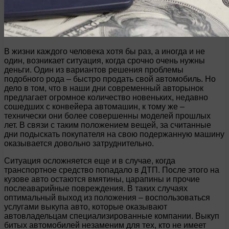
В жизни каждого человека хотя бы раз, а иногда и не
один, возникает ситуация, когда срочно очень нужны
деньги. Один из вариантов решения проблемы
подобного рода – быстро продать свой автомобиль. Но
дело в том, что в наши дни современный авторынок
предлагает огромное количество новеньких, недавно
сошедших с конвейера автомашин, к тому же –
технически они более совершенны моделей прошлых
лет. В связи с таким положением вещей, за считанные
дни подыскать покупателя на свою подержанную машину
оказывается довольно затруднительно.
Ситуация осложняется еще и в случае, когда
транспортное средство попадало в ДТП. После этого на
кузове авто остаются вмятины, царапины и прочие
послеаварийные повреждения. В таких случаях
оптимальный выход из положения – воспользоваться
услугами выкупа авто, которые оказывают
автовладельцам специализированные компании. Выкуп
битых автомобилей незаменим для тех, кто не имеет