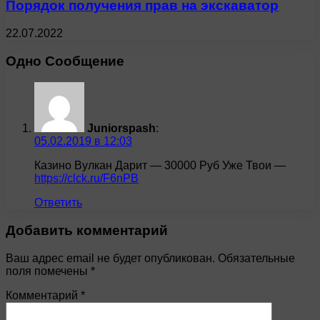
Порядок получения прав на экскаватор
22.07.2022
Одно Сообщение
Juniorspash
:
05.02.2019 в 12:03
Казино Вулкан Дарит — 30000 Руб Уже Твои —
https://clck.ru/F6nPB
Ответить
Добавить комментарий
Ваш адрес email не будет опубликован.
Обязательные
поля помечены
*
Комментарий
*