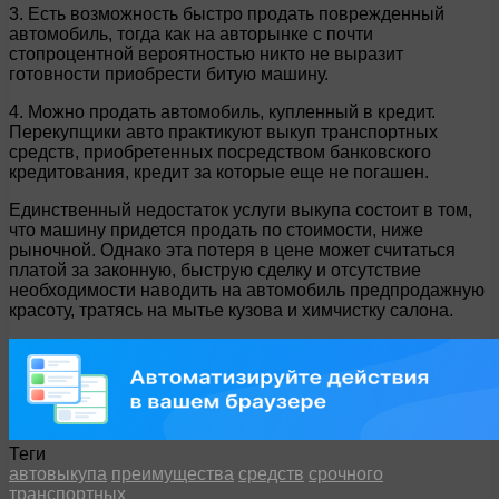
3. Есть возможность быстро продать поврежденный
автомобиль, тогда как на авторынке с почти
стопроцентной вероятностью никто не выразит
готовности приобрести битую машину.
4. Можно продать автомобиль, купленный в кредит.
Перекупщики авто практикуют выкуп транспортных
средств, приобретенных посредством банковского
кредитования, кредит за которые еще не погашен.
Единственный недостаток услуги выкупа состоит в том,
что машину придется продать по стоимости, ниже
рыночной. Однако эта потеря в цене может считаться
платой за законную, быструю сделку и отсутствие
необходимости наводить на автомобиль предпродажную
красоту, тратясь на мытье кузова и химчистку салона.
Теги
автовыкупа
преимущества
средств
срочного
транспортных