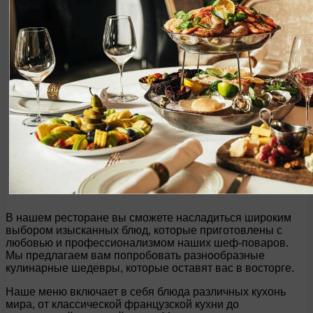
В нашем ресторане вы сможете насладиться широким
выбором изысканных блюд, которые приготовлены с
любовью и профессионализмом наших шеф-поваров.
Мы предлагаем вам попробовать разнообразные
кулинарные шедевры, которые оставят вас в восторге.
Наше меню включает в себя блюда различных кухонь
мира, от классической французской кухни до