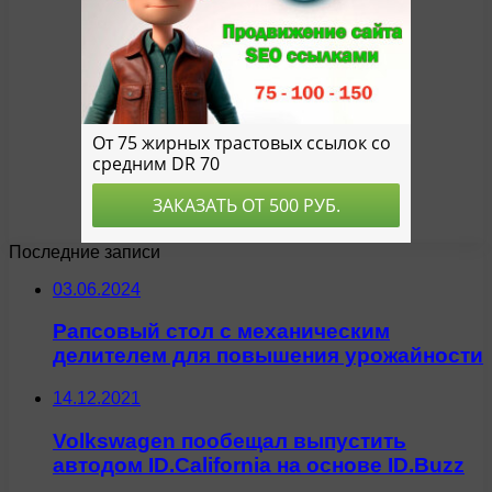
Последние записи
03.06.2024
Рапсовый стол с механическим
делителем для повышения урожайности
14.12.2021
Volkswagen пообещал выпустить
автодом ID.California на основе ID.Buzz