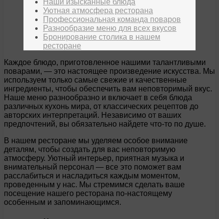
Наши изысканные блюда
Уютная атмосфера ресторана
Профессиональная команда поваров
Разнообразие меню для всех вкусов
Бронирование столика в нашем
ресторане
Каждое блюдо, приготовленное нашими талантливыми
поварами, — это настоящее произведение искусства. Мы
используем только самые свежие и качественные
ингредиенты, чтобы обеспечить вам неповторимый вкус.
Наше меню разнообразно и включает в себя блюда
различных кухонь мира, от классических рецептов до
авторских интерпретаций. Независимо от ваших
предпочтений, вы обязательно найдете что-то по душе.
В нашем ресторане мы уделяем особое внимание
деталям, чтобы создать для вас неповторимую
атмосферу. Уютный интерьер, приятная музыка и
внимательный персонал — все это поможет вам
расслабиться и насладиться каждым моментом,
проведенным у нас. Мы стремимся сделать ваше
посещение нашего ресторана по-настоящему
особенным и запоминающимся.