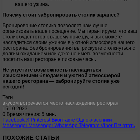
вашего ужина.
Почему стоит забронировать столик заранее?
Бронирование столика позволяет нам лучше
организовать ваше посещение. Мы гарантируем, что ваш
столик будет готов к вашему приезду, и вы сможете
насладиться своим ужином в уютной атмосфере нашего
ресторана. Без бронирования вы рискуете столкнуться с
долгим ожиданием или даже не иметь возможности
посетить наш ресторан в пиковые часы.
Не упустите возможность насладиться
изысканными блюдами и уютной атмосферой
нашего ресторана — забронируйте столик уже
сегодня!
Теги
вкусом
встречается
место
наслаждение
ресторан
15.10.2023
0
Время чтения: 5 мин.
Facebook
X
Pinterest
Вконтакте
Одноклассники
Messenger
Messenger
WhatsApp
Telegram
Viber
Печатать
ПОХОЖИЕ СТАТЬИ