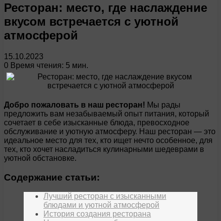
Ресторан: место, где наслаждение
вкусом встречается с уютной
атмосферой
15.10.2023
0
Время чтения: 5 мин.
Добро пожаловать в наш ресторан!
Мы рады
предложить вам незабываемый опыт питания, который
сочетает в себе изысканные блюда, превосходное
обслуживание и уютную атмосферу. Наш ресторан — это
идеальное место для тех, кто ищет нечто особенное, для
тех, кто хочет насладиться кулинарными шедеврами в
уютной обстановке.
Содержание статьи:
Лучший ресторан с изысканными
блюдами и уютной атмосферой
История создания ресторана