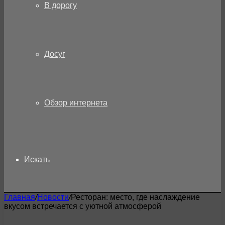
В дорогу
Досуг
Обзор интернета
Искать
Главная
/
Новости
/
Ресторан: место, где наслаждение
вкусом встречается с уютной атмосферой