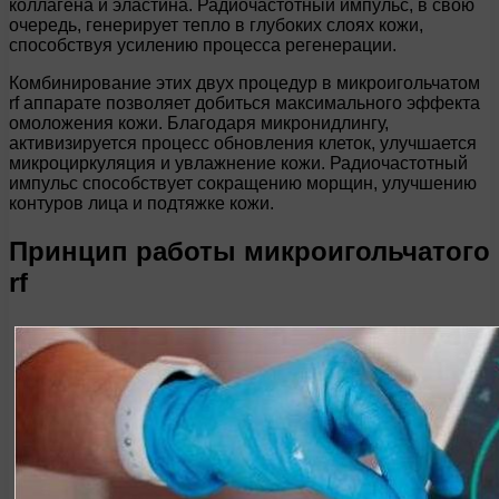
коллагена и эластина. Радиочастотный импульс, в свою
очередь, генерирует тепло в глубоких слоях кожи,
способствуя усилению процесса регенерации.
Комбинирование этих двух процедур в микроигольчатом
rf аппарате позволяет добиться максимального эффекта
омоложения кожи. Благодаря микронидлингу,
активизируется процесс обновления клеток, улучшается
микроциркуляция и увлажнение кожи. Радиочастотный
импульс способствует сокращению морщин, улучшению
контуров лица и подтяжке кожи.
Принцип работы микроигольчатого
rf