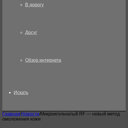
В дорогу
Досуг
Обзор интернета
Искать
Главная
/
Новости
/
Микроигольчатый RF — новый метод
омоложения кожи