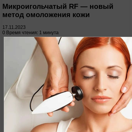
Микроигольчатый RF — новый
метод омоложения кожи
17.11.2023
0
Время чтения: 1 минута