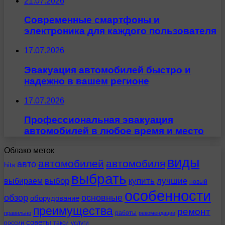
21.07.2026
Современные смартфоны и
электроника для каждого пользователя
17.07.2026
Эвакуация автомобилей быстро и
надежно в вашем регионе
17.07.2026
Профессиональная эвакуация
автомобилей в любое время и место
Облако меток
виды
автомобилей
автомобиля
авто
hits
выбрать
выбираем
выбор
купить
лучшие
новый
особенности
обзор
основные
оборудование
преимущества
ремонт
работы
правильно
рекомендации
советы
россии
такси
услуги