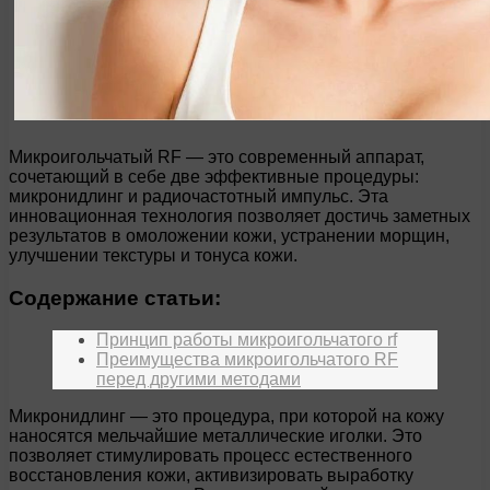
Микроигольчатый RF — это современный аппарат,
сочетающий в себе две эффективные процедуры:
микронидлинг и радиочастотный импульс. Эта
инновационная технология позволяет достичь заметных
результатов в омоложении кожи, устранении морщин,
улучшении текстуры и тонуса кожи.
Содержание статьи:
Принцип работы микроигольчатого rf
Преимущества микроигольчатого RF
перед другими методами
Микронидлинг — это процедура, при которой на кожу
наносятся мельчайшие металлические иголки. Это
позволяет стимулировать процесс естественного
восстановления кожи, активизировать выработку