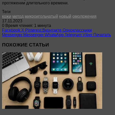
протяжении длительного времени.
Теги
кожи
метод
микроигольчатый
новый
омоложения
17.11.2023
0
Время чтения: 1 минута
Facebook
X
Pinterest
Вконтакте
Одноклассники
Messenger
Messenger
WhatsApp
Telegram
Viber
Печатать
ПОХОЖИЕ СТАТЬИ