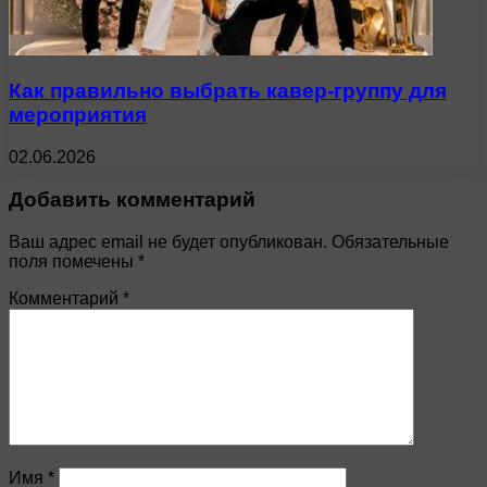
Как правильно выбрать кавер-группу для
мероприятия
02.06.2026
Добавить комментарий
Ваш адрес email не будет опубликован.
Обязательные
поля помечены
*
Комментарий
*
Имя
*