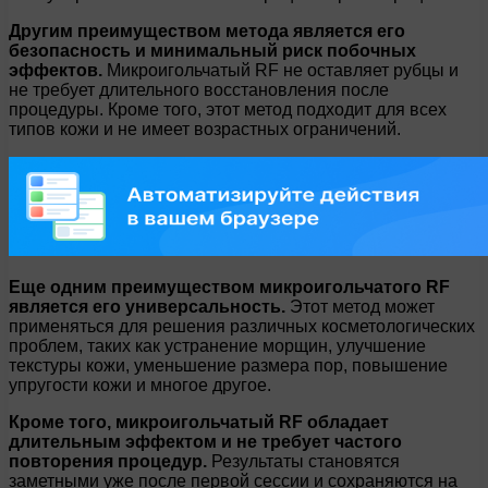
Другим преимуществом метода является его
безопасность и минимальный риск побочных
эффектов.
Микроигольчатый RF не оставляет рубцы и
не требует длительного восстановления после
процедуры. Кроме того, этот метод подходит для всех
типов кожи и не имеет возрастных ограничений.
Еще одним преимуществом микроигольчатого RF
является его универсальность.
Этот метод может
применяться для решения различных косметологических
проблем, таких как устранение морщин, улучшение
текстуры кожи, уменьшение размера пор, повышение
упругости кожи и многое другое.
Кроме того, микроигольчатый RF обладает
длительным эффектом и не требует частого
повторения процедур.
Результаты становятся
заметными уже после первой сессии и сохраняются на