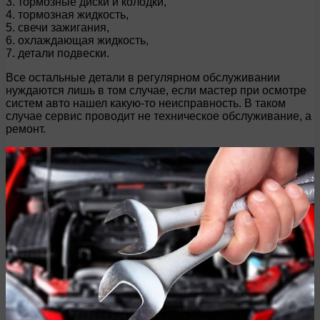
3. тормозные диски и колодки,
4. тормозная жидкость,
5. свечи зажигания,
6. охлаждающая жидкость,
7. детали подвески.
Все остальные детали в регулярном обслуживании
нуждаются лишь в том случае, если мастер при осмотре
систем авто нашел какую-то неисправность. В таком
случае сервис проводит не техническое обслуживание, а
ремонт.