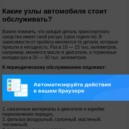
Какие узлы автомобиля стоит
обслуживать?
Важно помнить, что каждая деталь транспортного
средства имеет свой ресурс (срок годности). В
зависимости от пробега меняются те детали, которые
пришли в негодность. Раз в 10 — 15 тыс. километров,
например, меняется масло в двигателе, а тормозные
колодки раз в 20 — 50 тыс. километров.
К периодическому обслуживанию подлежат:
1. смазочные материалы в двигателе и коробке
переключения передач,
2. фильтра (воздушный, салонный, масляный,
топливный),