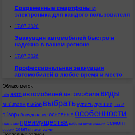
Современные смартфоны и
электроника для каждого пользователя
17.07.2026
Эвакуация автомобилей быстро и
надежно в вашем регионе
17.07.2026
Профессиональная эвакуация
автомобилей в любое время и место
Облако меток
виды
автомобилей
автомобиля
авто
hits
выбрать
выбираем
выбор
купить
лучшие
новый
особенности
обзор
основные
оборудование
преимущества
ремонт
работы
правильно
рекомендации
советы
россии
такси
услуги
Последние записи