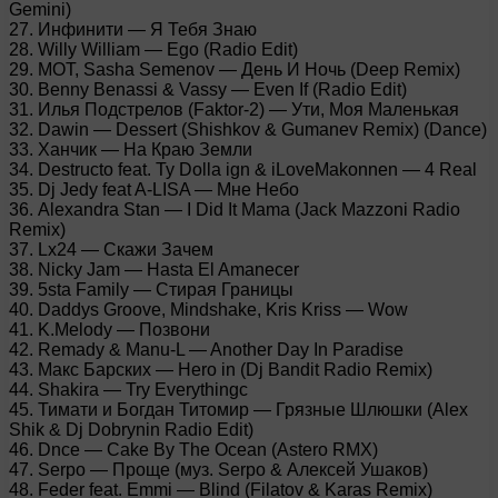
Gemini)
27. Инфинити — Я Тебя Знаю
28. Willy William — Ego (Radio Edit)
29. MOT, Sasha Semenov — День И Ночь (Deep Remix)
30. Benny Benassi & Vassy — Even If (Radio Edit)
31. Илья Подстрелов (Faktor-2) — Ути, Моя Маленькая
32. Dawin — Dessert (Shishkov & Gumanev Remix) (Dance)
33. Ханчик — На Краю Земли
34. Destructo feat. Ty Dolla ign & iLoveMakonnen — 4 Real
35. Dj Jedy feat A-LISA — Мне Небо
36. Alexandra Stan — I Did It Mama (Jack Mazzoni Radio
Remix)
37. Lx24 — Скажи Зачем
38. Nicky Jam — Hasta El Amanecer
39. 5sta Family — Стирая Границы
40. Daddys Groove, Mindshake, Kris Kriss — Wow
41. K.Melody — Позвони
42. Remady & Manu-L — Another Day In Paradise
43. Макс Барских — Hero in (Dj Bandit Radio Remix)
44. Shakira — Try Everythingc
45. Тимати и Богдан Титомир — Грязные Шлюшки (Alex
Shik & Dj Dobrynin Radio Edit)
46. Dnce — Cake By The Ocean (Astero RMX)
47. Serpo — Проще (муз. Serpo & Алексей Ушаков)
48. Feder feat. Emmi — Blind (Filatov & Karas Remix)