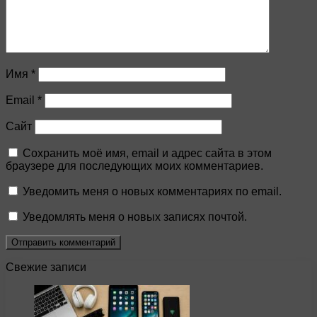
Имя
*
Email
*
Сайт
Сохранить моё имя, email и адрес сайта в этом
браузере для последующих моих комментариев.
Уведомить меня о новых комментариях по email.
Уведомлять меня о новых записях почтой.
Свежие записи