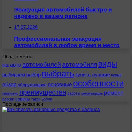
Эвакуация автомобилей быстро и
надежно в вашем регионе
17.07.2026
Профессиональная эвакуация
автомобилей в любое время и место
Облако меток
виды
автомобилей
автомобиля
авто
hits
выбрать
выбираем
выбор
купить
лучшие
новый
особенности
обзор
основные
оборудование
преимущества
ремонт
работы
правильно
рекомендации
советы
россии
такси
услуги
Последние записи