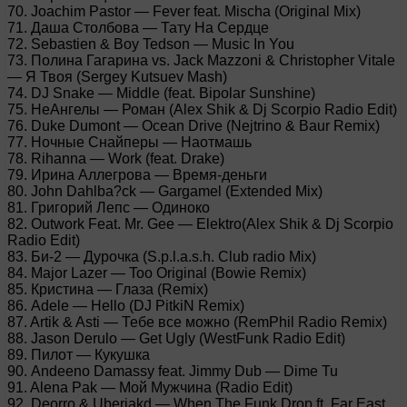
70. Joachim Pastor — Fever feat. Mischa (Original Mix)
71. Даша Столбова — Тату На Сердце
72. Sebastien & Boy Tedson — Music In You
73. Полина Гагарина vs. Jack Mazzoni & Christopher Vitale
— Я Твоя (Sergey Kutsuev Mash)
74. DJ Snake — Middle (feat. Bipolar Sunshine)
75. НеАнгелы — Роман (Alex Shik & Dj Scorpio Radio Edit)
76. Duke Dumont — Ocean Drive (Nejtrino & Baur Remix)
77. Ночные Снайперы — Наотмашь
78. Rihanna — Work (feat. Drake)
79. Ирина Аллегрова — Время-деньги
80. John Dahlba?ck — Gargamel (Extended Mix)
81. Григорий Лепс — Одиноко
82. Outwork Feat. Mr. Gee — Elektro(Alex Shik & Dj Scorpio
Radio Edit)
83. Би-2 — Дурочка (S.p.l.a.s.h. Сlub radio Mix)
84. Major Lazer — Too Original (Bowie Remix)
85. Кристина — Глаза (Remix)
86. Adele — Hello (DJ PitkiN Remix)
87. Artik & Asti — Тебе все можно (RemPhil Radio Remix)
88. Jason Derulo — Get Ugly (WestFunk Radio Edit)
89. Пилот — Кукушка
90. Andeeno Damassy feat. Jimmy Dub — Dime Tu
91. Alena Pak — Мой Мужчина (Radio Edit)
92. Deorro & Uberjakd — When The Funk Drop ft. Far East