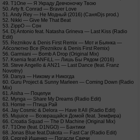
49. T1One — Я Украду Девчоночку Твою
50. Arty ft. Conrad — Braver Love
51. Andy Rey — Не Модный (2016) (СаняDjs prod.)
52. Nikki — Give Me That Beat
53. ZippO — Сон
54. Dj Antonio feat. Natasha Grineva — Last Kiss (Radio
Edit)
55. Reznikov & Denis First Remix — Мот и Бьянка —
Абсолютно Всe (Reznikov & Denis First Remix)
56. Garmiani — Bomb A Drop (Original Mix)
57. Ksenia feat ANFiLL — Лишь Бы Рядом (2016)
58. Steve Angello & AN21 — Last Dance (feat. Franz
Novotny)
59. Danya — Никому и Никогда
60. Guru Project & Sunny Marleen — Coming Down (Radio
Mix)
61. Aisha — Поцелуи
62. Mynga — Share My Dreams (Radio Edit)
63. Homie — Птица Рай
64. Jay Cosmic & Delora — Have It All (Radio Edit)
65. Mujuice — Возвращайся Домой (feat. Земфира)
66. Croatia Squad — The D Machine (Original Mix)
67. T1One (feat. D1NGO) — Бантики
68. Jonas Blue feat.Dakota — Fast Car (Radio Edit)
69. Сергей Ищенко — Погасли Свечи