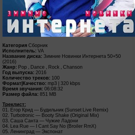
Категория
Сборник
Исполнитель:
VA
Название диска:
Зимние Новинки Интернета 50+50
(2016)
Жанр:
Pop , Dance , Rock , Chanson
Год выпуска:
2016
Количество треков:
100
Формат|Качество:
mp3 | 320 kbps
Время звучания:
06:08:32
Размер файла:
851 MB
Треклист:
01. Егор Крид — Будильник (Sunset Live Remix)
02. Turbotronic — Booty Shake (Original Mix)
03. Саша Санта — Чужие Ладони
04. Lea Rue — I Cant Say No (Broiler RmX)
05. Ленинград — Экспонат