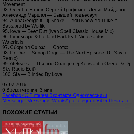
Movement
93. Олег Газманов, Сергей Трофимов, Денис Майданов,
Александр Маршал — Бывший подъесаул
94. AlunaGeorge ft. Dj Snake — You Know You Like It
Bass.prod by Wolfik
95. Iowa — Бьёт Бит (Ivan Spell Classic House Mix)
96. Lvndscape & Holland Park feat. Nico Santos —
Waterfalls
97. Сборная Союза — Светка
98. Dr. Dre Ft Snoop Dogg — The Next Episode (DJ Savin
Remix)
99. Alekseev — Пьяное Солнце (Dj Konstantin Ozeroff & Dj
Sky Radio Edit)
100. Sia — Blinded By Love
07.02.2016
0
Время чтения: 3 мин.
Facebook
X
Pinterest
Вконтакте
Одноклассники
Messenger
Messenger
WhatsApp
Telegram
Viber
Печатать
ПОХОЖИЕ СТАТЬИ