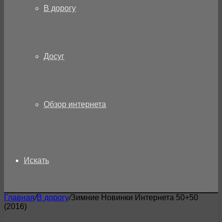
В дорогу
Досуг
Обзор интернета
Искать
Главная
/
В дорогу
/
Зимние Новинки Интернета 50+50
(2016)