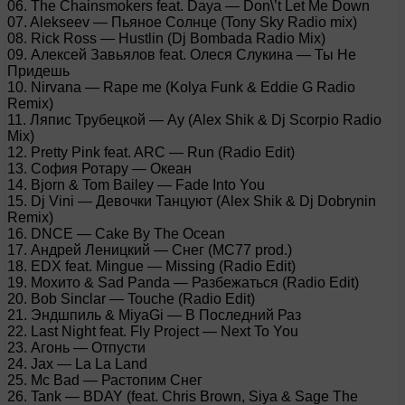
06. The Chainsmokers feat. Daya — Don\’t Let Me Down
07. Alekseev — Пьяное Солнце (Tony Sky Radio mix)
08. Rick Ross — Hustlin (Dj Bombada Radio Mix)
09. Алексей Завьялов feat. Олеся Слукина — Ты Не
Придешь
10. Nirvana — Rape me (Kolya Funk & Eddie G Radio
Remix)
11. Ляпис Трубецкой — Ау (Alex Shik & Dj Scorpio Radio
Mix)
12. Pretty Pink feat. ARC — Run (Radio Edit)
13. София Ротару — Океан
14. Bjorn & Tom Bailey — Fade Into You
15. Dj Vini — Девочки Танцуют (Alex Shik & Dj Dobrynin
Remix)
16. DNCE — Cake By The Ocean
17. Андрей Леницкий — Снег (MC77 prod.)
18. EDX feat. Mingue — Missing (Radio Edit)
19. Мохито & Sad Panda — Разбежаться (Radio Edit)
20. Bob Sinclar — Touche (Radio Edit)
21. Эндшпиль & MiyaGi — В Последний Раз
22. Last Night feat. Fly Project — Next To You
23. Агонь — Отпусти
24. Jax — La La Land
25. Mc Bad — Растопим Снег
26. Tank — BDAY (feat. Chris Brown, Siya & Sage The