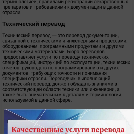
терминологией, правилами регистрации лекарственных
препаратов и требованиями к документации в данной
отрасли.
Технический перевод
Технический перевод — это перевод документации,
связанной с техническими и инженерными процессами,
оборудованием, программными продуктами и другими
техническими материалами. Бюро переводов
предоставляет услуги по переводу технических
спецификаций, инструкций по эксплуатации, технических
отчетов, руководств по программированию и других
документов, требующих точности и понимания
специфики отрасли. Переводчик, выполняющий
технический перевод, должен обладать знаниями в
соответствующей области техники или инженерии, а
также быть внимательным к деталям и терминологии,
используемой в данной сфере.