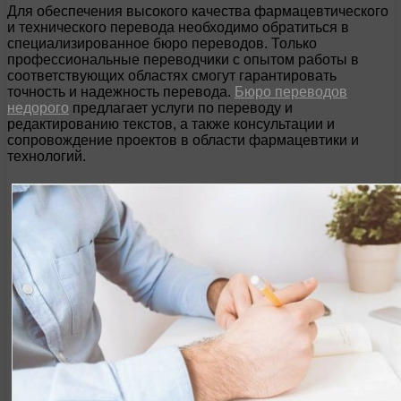
Для обеспечения высокого качества фармацевтического
и технического перевода необходимо обратиться в
специализированное бюро переводов. Только
профессиональные переводчики с опытом работы в
соответствующих областях смогут гарантировать
точность и надежность перевода.
Бюро переводов
недорого
предлагает услуги по переводу и
редактированию текстов, а также консультации и
сопровождение проектов в области фармацевтики и
технологий.