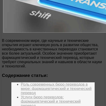
В современном мире, где научные и технические
открытия играют ключевую роль в развитии общества,
необходимость в качественных переводах становится
все более актуальной. Особое значение приобретают
фармацевтический и технический перевод, которые
требуют специальных знаний и навыков в области науки
и технологий.
Содержание статьи:
Роль современных бюро переводов в
мире: фармацевтический и технический
перевод
Услуги бюро переводов:
фармацевтический и технический
перевод