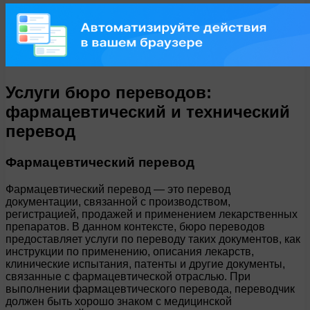
Услуги бюро переводов:
фармацевтический и технический
перевод
Фармацевтический перевод
Фармацевтический перевод — это перевод
документации, связанной с производством,
регистрацией, продажей и применением лекарственных
препаратов. В данном контексте, бюро переводов
предоставляет услуги по переводу таких документов, как
инструкции по применению, описания лекарств,
клинические испытания, патенты и другие документы,
связанные с фармацевтической отраслью. При
выполнении фармацевтического перевода, переводчик
должен быть хорошо знаком с медицинской