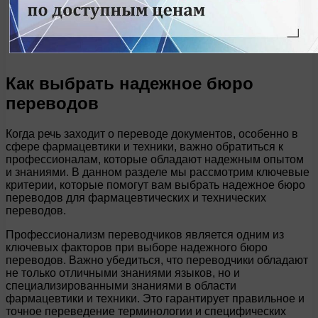
Как выбрать надежное бюро
переводов
Когда речь заходит о переводе документов, особенно в
сфере фармацевтики и техники, важно обратиться к
профессионалам, которые обладают надежным опытом
и знаниями. В данном разделе мы рассмотрим ключевые
критерии, которые помогут вам выбрать надежное бюро
переводов для фармацевтических и технических
переводов.
Профессионализм переводчиков является одним из
ключевых факторов при выборе надежного бюро
переводов. Важно убедиться, что переводчики обладают
не только отличными знаниями языков, но и
специализированными знаниями в области
фармацевтики и техники. Это гарантирует правильное и
точное переведение терминологии и специфических