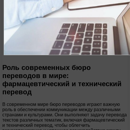
Роль современных бюро
переводов в мире:
фармацевтический и технический
перевод
В современном мире бюро переводов играют важную
роль в обеспечении коммуникации между различными
странами и культурами. Они выполняют задачу перевода
текстов различных тематик, включая фармацевтический
и технический перевод, чтобы облегчить