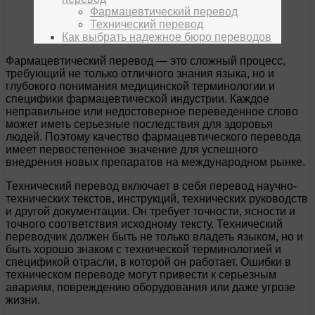
Фармацевтический перевод
Технический перевод
Как выбрать надежное бюро переводов
Фармацевтический перевод — это сложный процесс,
требующий не только отличного знания языка, но и
глубокого понимания медицинской терминологии и
специфики фармацевтической индустрии. Каждое
неправильное или недостоверное переведенное слово
может иметь серьезные последствия для здоровья
людей. Поэтому качество фармацевтического перевода
имеет первостепенное значение для успешного
внедрения новых препаратов на международном рынке.
Технический перевод включает в себя перевод научно-
технических текстов, инструкций, технических руководств
и другой документации. Он требует точности, ясности и
точного соответствия исходному тексту. Технический
переводчик должен быть не только владеть языком, но и
быть хорошо знаком с технической терминологией и
спецификой отрасли, в которой он работает. Ошибки в
техническом переводе могут привести к серьезным
авариям, повреждению оборудования или даже угрозе
жизни.