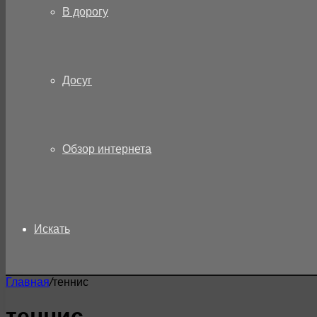
В дорогу
Досуг
Обзор интернета
Искать
Главная
/
теннис
теннис