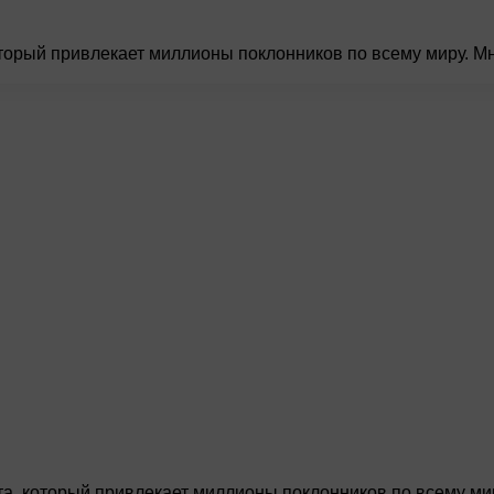
оторый привлекает миллионы поклонников по всему миру. М
та, который привлекает миллионы поклонников по всему ми