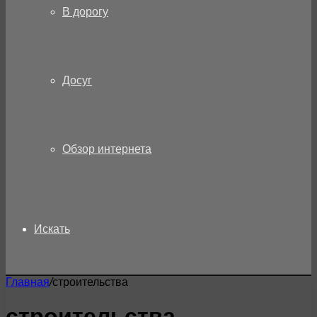
В дорогу
Досуг
Обзор интернета
Искать
Главная
/
строительства
строительства