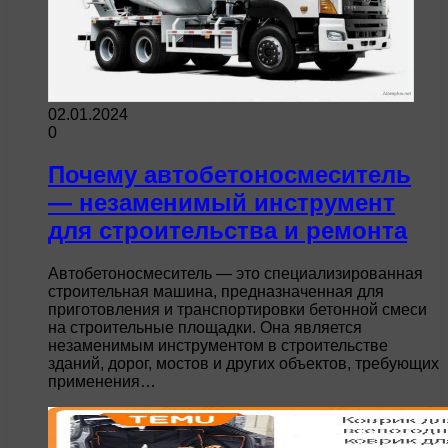
02.01.2024
0
Почему автобетоносмеситель
— незаменимый инструмент
для строительства и ремонта
Автобетоносмеситель — это специализированная
строительная машина, предназначенная для
приготовления и транспортировки бетонной смеси
на строительные площадки. Она является
незаменимым инструментом в строительстве
зданий, дорог, мостов и других объектов, требующих
применения…