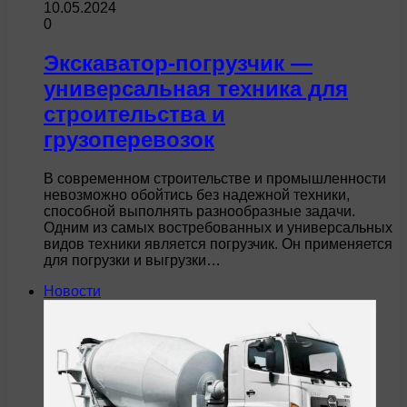
10.05.2024
0
Экскаватор-погрузчик —
универсальная техника для
строительства и
грузоперевозок
В современном строительстве и промышленности
невозможно обойтись без надежной техники,
способной выполнять разнообразные задачи.
Одним из самых востребованных и универсальных
видов техники является погрузчик. Он применяется
для погрузки и выгрузки…
Новости