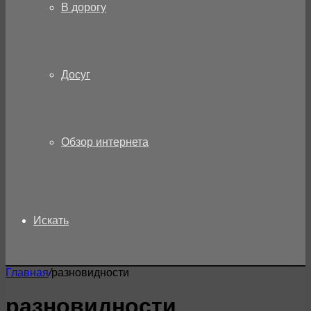
В дорогу
Досуг
Обзор интернета
Искать
Главная
/
разновидности
разновидности