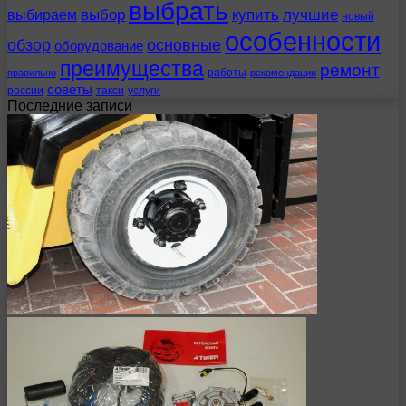
выбрать
выбираем
выбор
купить
лучшие
новый
особенности
обзор
основные
оборудование
преимущества
ремонт
работы
правильно
рекомендации
советы
россии
такси
услуги
Последние записи