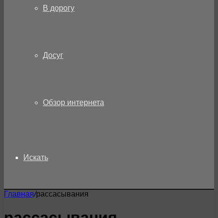
В дорогу
Досуг
Обзор интернета
Искать
Главная
/
рассасывания
рассасывания