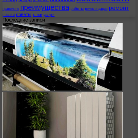
преимущества
ремонт
работы
правильно
рекомендации
советы
россии
такси
услуги
Последние записи