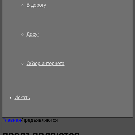
В дорогу
Досуг
Обзор интернета
Искать
Главная
/
предъявляются
предъявляются