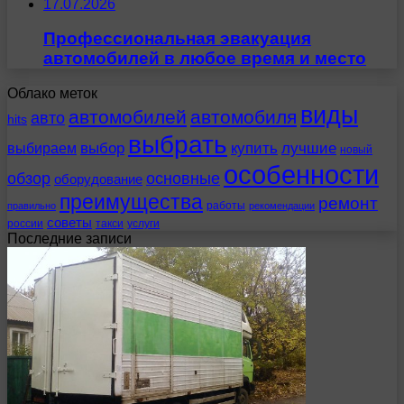
17.07.2026
Профессиональная эвакуация
автомобилей в любое время и место
Облако меток
виды
автомобилей
автомобиля
авто
hits
выбрать
выбираем
выбор
купить
лучшие
новый
особенности
обзор
основные
оборудование
преимущества
ремонт
работы
правильно
рекомендации
советы
россии
такси
услуги
Последние записи