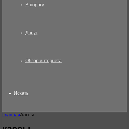
В дорогу
Досуг
Обзор интернета
Искать
Главная
/
кассы
кассы