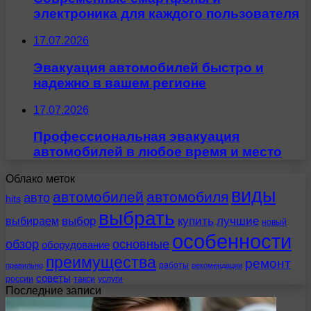
электроника для каждого пользователя
17.07.2026
Эвакуация автомобилей быстро и
надежно в вашем регионе
17.07.2026
Профессиональная эвакуация
автомобилей в любое время и место
Облако меток
виды
автомобилей
автомобиля
авто
hits
выбрать
выбираем
выбор
купить
лучшие
новый
особенности
обзор
основные
оборудование
преимущества
ремонт
работы
правильно
рекомендации
советы
россии
такси
услуги
Последние записи