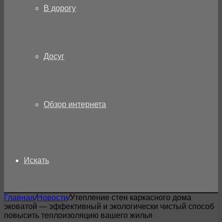
В дорогу
Досуг
Обзор интернета
Искать
Главная
/
Новости
/
Утепление стен каркасного дома
эковатой — эффективный и экологически чистый способ
повысить теплоизоляцию вашего жилья