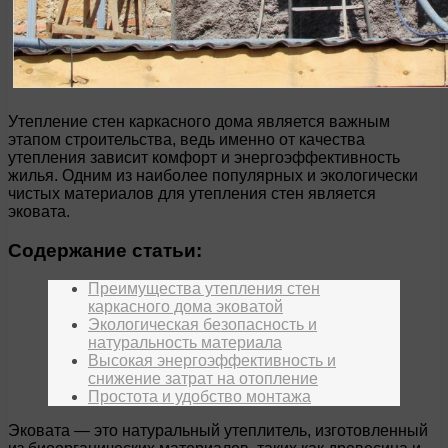
Утепление стен каркасного дома является важным
этапом строительства, ведь именно от качества
утепления зависит комфорт и энергоэффективность
жилья. Одним из наиболее популярных и экологически
чистых материалов для утепления стен является
эковата.
Содержание статьи:
Преимущества утепления стен
каркасного дома эковатой
Экологическая безопасность и
натуральность материала
Высокая энергоэффективность и
снижение затрат на отопление
Простота и удобство монтажа
Эковата — это натуральный утеплитель, изготовленный