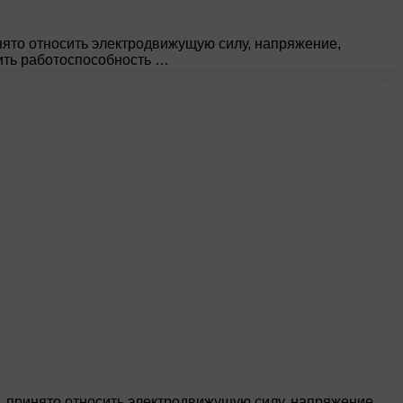
ято относить электродвижущую силу, напряжение,
ить работоспособность …
 принято относить электродвижущую силу, напряжение,