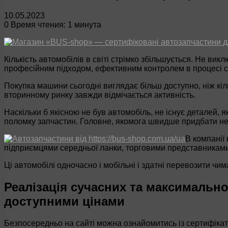
10.05.2023
0
Время чтения: 1 минута
Кількість автомобілів в світі стрімко збільшується. Не в
професійним підходом, ефективним контролем в процесі ст
Покупка машини сьогодні виглядає більш доступно, ніж кіль
вторинному ринку завжди відмічається активність.
Наскільки б якісною не був автомобіль, не існує деталей,
поломку запчастин. Головне, якомога швидше придбати нео
В компанії
підприємцями середньої ланки, торговими представниками,
Ці автомобілі одночасно і мобільні і здатні перевозити чим
Реалізація сучасних та максимально
доступними цінами
Безпосередньо на сайті можна ознайомитись із сертифікатами