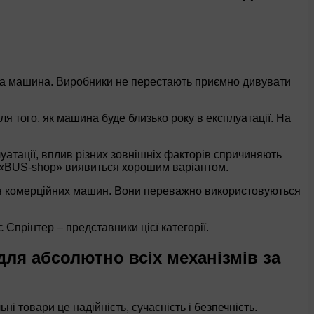
ласна машина. Виробники не перестають приємно дивувати
ля того, як машина буде близько року в експлуатації. На
луатації, вплив різних зовнішніх факторів спричиняють
ни «BUS-shop» виявиться хорошим варіантом.
ля комерційних машин. Вони переважно використовуються
 Спрінтер – представники цієї категорії.
для абсолютно всіх механізмів за
і товари це надійність, сучасність і безпечність.