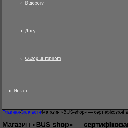
В дорогу
Досуг
Обзор интернета
Искать
Главная
/
Запчасти
/
Магазин «BUS-shop» — сертифіковані ав
Магазин «BUS-shop» — сертифікован