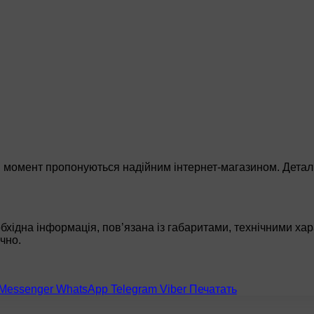
ий момент пропонуються надійним інтернет-магазином. Дета
обхідна інформація, пов’язана із габаритами, технічними хар
чно.
Messenger
WhatsApp
Telegram
Viber
Печатать