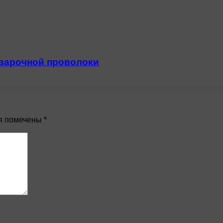
сварочной проволоки
я помечены
*