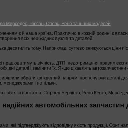
иключенням є й наша країна. Практично в кожній родині є в
ворення всіх необхідних вузлів та деталей.
ка десятиліть тому. Наприклад, суттєво знижуються ціни піс
 які працюватимуть вічність. ДТП, недотримання правил експ
бхідні деталі і замінити їх. Якщо цікавлять автозапчасти
 вирішили обрати конкретний напрям, пропонуючи деталі д
 менеджерами і не тільки.
алі обсяги вантажів. Сітроен Берлінго, Рено Кенго, Мерседес
 надійних автомобільних запчастин 
, які підтверджують відповідну якість продукції. Оригінальн