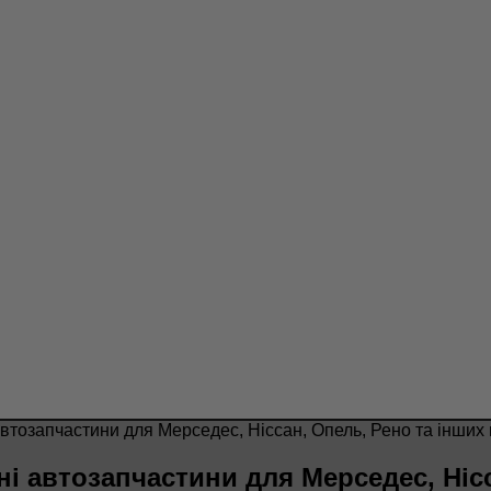
тозапчастини для Мерседес, Ніссан, Опель, Рено та інших
і автозапчастини для Мерседес, Нісс