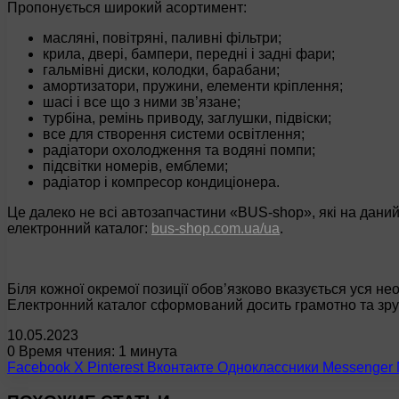
Пропонується широкий асортимент:
масляні, повітряні, паливні фільтри;
крила, двері, бампери, передні і задні фари;
гальмівні диски, колодки, барабани;
амортизатори, пружини, елементи кріплення;
шасі і все що з ними зв’язане;
турбіна, ремінь приводу, заглушки, підвіски;
все для створення системи освітлення;
радіатори охолодження та водяні помпи;
підсвітки номерів, емблеми;
радіатор і компресор кондиціонера.
Це далеко не всі автозапчастини «BUS-shop», які на дан
електронний каталог:
bus-shop.com.ua/ua
.
Біля кожної окремої позиції обов’язково вказується уся не
Електронний каталог сформований досить грамотно та зру
10.05.2023
0
Время чтения: 1 минута
Facebook
X
Pinterest
Вконтакте
Одноклассники
Messenger